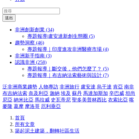
送出
非洲創新創業 (34)
專題報導|盧安達新創生態圈 (5)
趨勢洞察 (46)
專題報導｜印度進攻非洲醫療市場 (4)
非洲新手指南 (3)
認識非洲 (258)
專題報導｜斷交後，他們怎麼了？ (5)
專題報導｜布吉納法索藝術與設計 (7)
泛非洲商業趨勢
人物專訪
非洲旅行
盧安達
烏干達
肯亞
南非
布吉納法索
奈及利亞
迦納
埃及
蘇丹
馬達加斯加
辛巴威
坦尚
尼亞
納米比亞
馬拉威
史瓦帝尼
聖多美普林西比
衣索比亞
喀
麥隆
葛摩
摩洛哥
厄利垂亞
首頁
所有文章
築起泥土建築，翻轉社區生活