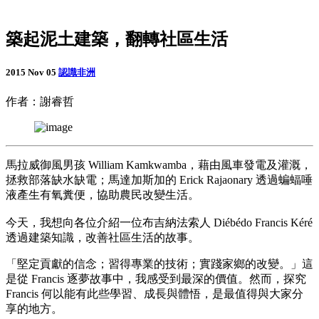
築起泥土建築，翻轉社區生活
2015 Nov 05
認識非洲
作者：謝睿哲
馬拉威御風男孩 William Kamkwamba，藉由風車發電及灌溉，
拯救部落缺水缺電；馬達加斯加的 Erick Rajaonary 透過蝙蝠唾
液產生有氧糞便，協助農民改變生活。
今天，我想向各位介紹一位布吉納法索人 Diébédo Francis Kéré
透過建築知識，改善社區生活的故事。
「堅定貢獻的信念；習得專業的技術；實踐家鄉的改變。」這
是從 Francis 逐夢故事中，我感受到最深的價值。然而，探究
Francis 何以能有此些學習、成長與體悟，是最值得與大家分
享的地方。