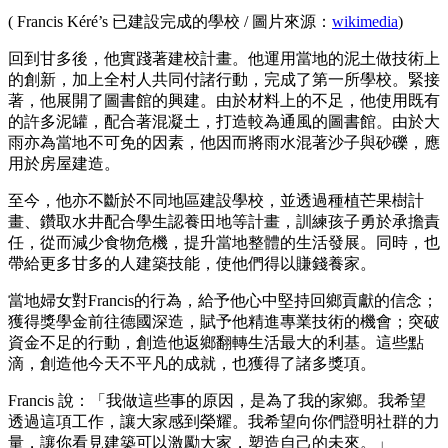
( Francis Kéré’s 已建設完成的學校 / 圖片來源：
wikimedia
)
回到甘多後，他實踐著建校計畫。他運用當地的泥土做技術上
的創新，加上全村人共同付諸行動，完成了第一所學校。緊接
著，他展開了圖書館的興建。由於材料上的不足，他使用既有
的許多泥罐，配合著混凝土，打造較為通風的圖書館。由於大
雨亦為當地不可免的因素，他因而將雨水混著沙子與砂礫，應
用於房屋建造。
至今，他亦不斷於不同地區建設學校，並透過種植芒果樹計
畫、鑽取水井配合學生認養田地等計畫，訓練孩子勇於承擔責
任，從而減少食物危機，提升當地整體的生活發展。同時，也
帶給更多甘多的人建築技能，使他們得以賺錢養家。
當地婦女對Francis的行為，給予他心中堅持回鄉貢獻的信念；
獲得獎學金前往德國深造，賦予他精進專業技術的機會；突破
資金不足的行動，創造他返鄉翻轉生活最大的利基。這些點
滴，創造他今天不平凡的成就，也獲得了諸多獎項。
Francis 說：「我做這些事的原因，是為了我的家鄉。我希望
透過這項工作，讓大家感到榮耀。我希望向你們證明社群的力
量，讓你看見建築可以激勵大家，塑造自己的未來。」