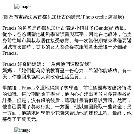
(圖為布吉納法索首都瓦加杜古的街景/ Photo credit: 盧韋辰)
Francis 的爸爸是首都瓦加杜古偏遠小鎮甘多(Gando)的酋長。
從小，爸爸期望他能夠學習讀書與寫字，因此在七歲時，他隻
身前往城市與叔叔居住接受教育。每一次當假期結束準備要返
回城市唸書時，甘多的女人都會從衣服裡拿出最後一分錢給
Francis。
Francis 好奇問媽媽：「為何他們這麼愛我?」
媽媽：「她們想為你的教育盡一份心力，希望你能成功。有一
天，你能回來協助大家改變生活品質。」
畢業後，Francis幸運地得到了獎學金，前往德國專攻建築領域
的知識。這段期間除了學習，他內心亦湧出著於甘多建學校的
計畫。但是，沒有錢的後盾，這項計畫看似難以實踐。然而，
他自己展開了募款行動。一方面，他以畫圖賺取一些資金；另
一方面，他請求同學們少花錢來贊助他的建校工程。最終，他
募得了五萬美元。