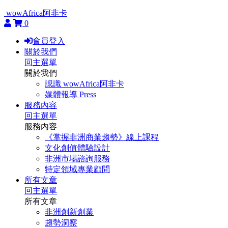
wowAfrica阿非卡
0
會員登入
關於我們
回主選單
關於我們
認識 wowAfrica阿非卡
媒體報導 Press
服務內容
回主選單
服務內容
《掌握非洲商業趨勢》線上課程
文化創值體驗設計
非洲市場諮詢服務
特定領域專業顧問
所有文章
回主選單
所有文章
非洲創新創業
趨勢洞察