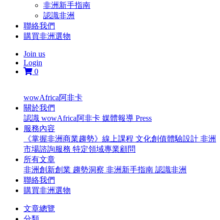
非洲新手指南
認識非洲
聯絡我們
購買非洲選物
Join us
Login
0
wowAfrica阿非卡
關於我們
認識 wowAfrica阿非卡
媒體報導 Press
服務內容
《掌握非洲商業趨勢》線上課程
文化創值體驗設計
非洲
市場諮詢服務
特定領域專業顧問
所有文章
非洲創新創業
趨勢洞察
非洲新手指南
認識非洲
聯絡我們
購買非洲選物
文章總覽
分類