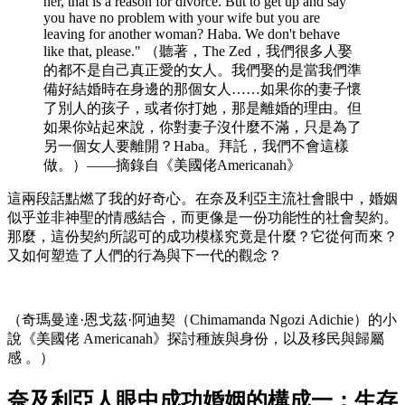
her, that is a reason for divorce. But to get up and say
you have no problem with your wife but you are
leaving for another woman? Haba. We don't behave
like that, please." （聽著，The Zed，我們很多人娶
的都不是自己真正愛的女人。我們娶的是當我們準
備好結婚時在身邊的那個女人……如果你的妻子懷
了別人的孩子，或者你打她，那是離婚的理由。但
如果你站起來說，你對妻子沒什麼不滿，只是為了
另一個女人要離開？Haba。拜託，我們不會這樣
做。）——摘錄自《美國佬Americanah》
這兩段話點燃了我的好奇心。在奈及利亞主流社會眼中，婚姻
似乎並非神聖的情感結合，而更像是一份功能性的社會契約。
那麼，這份契約所認可的成功模樣究竟是什麼？它從何而來？
又如何塑造了人們的行為與下一代的觀念？
（奇瑪曼達·恩戈茲·阿迪契（Chimamanda Ngozi Adichie）的小
說《美國佬 Americanah》探討種族與身份，以及移民與歸屬
感 。）
奈及利亞人眼中成功婚姻的構成一：生存