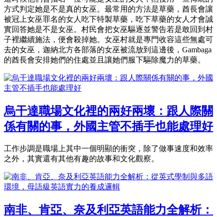
方式判定她是不是真的女巫。最常用的方法是草藥，酋長會讓
被冠上女巫罪名的女人吃下特製草藥，吃下草藥的女人才會誠
實回答她是不是女巫。村民會把女巫驅逐並警告若是敢回到村
子裡繼續施法，便會殺掉她。女巫村就是專門收容這些無處可
去的女巫，迦納北方各部落的女巫被流放到這邊後，Gambaga
的酋長會安排她們的住處並且讓她們服下驅除魔力的草藥。
烏干達職場文化裡的兩好兩壞：跟人際關
係有關的事，外國主管不插手也能處理好
工作步調是職場上其中一個明顯的衝突，除了做事速度和效率
之外，其實還有其他有趣的故事和文化觀察。
南非、肯亞、奈及利亞英語能力全解析：