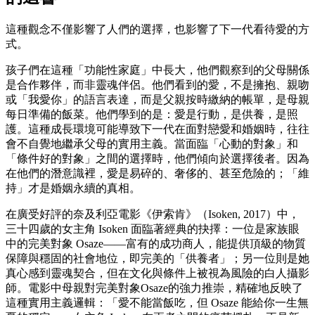
這種觀念不僅影響了人們的選擇，也影響了下一代看待愛的方
式。
孩子們在這種「功能性家庭」中長大，他們觀察到的父母關係
是合作夥伴，而非靈魂伴侶。他們看到的愛，不是擁抱、親吻
或「我愛你」的語言表達，而是父親按時繳納的帳單，是母親
每日準備的飯菜。他們學到的是：愛是行動，是供養，是照
護。這種成長環境可能導致下一代在面對戀愛和婚姻時，往往
會不自覺地繼承父母的實用主義。當面臨「心動的對象」和
「條件好的對象」之間的選擇時，他們傾向於選擇後者。因為
在他們的潛意識裡，愛是易碎的、奢侈的、甚至危險的；「維
持」才是婚姻永續的真相。
在廣受好評的奈及利亞電影《伊索肯》（Isoken, 2017）中，
三十四歲的女主角 Isoken 面臨著經典的抉擇：一位是家族眼
中的完美對象 Osaze——富有的成功商人，能提供頂級的物質
保障與穩固的社會地位，即完美的「供養者」；另一位則是她
真心感到靈魂契合，但在文化與條件上被視為風險的白人攝影
師。電影中母親對完美對象Osaze的強力推崇，精確地反映了
這種實用主義邏輯：「愛不能當飯吃，但 Osaze 能給你一生無