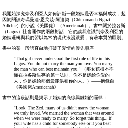
我開始深究奈及利亞人如何評斷一段婚姻是否幸福與成功，起
因於閱讀奇瑪曼達·恩戈茲·阿迪契（Chimamanda Ngozi
Adichie）的小說《美國佬》（Americanah）。書中關於拉各斯
（Lagos）社會運作的兩段對話，它們讓我意識到奈及利亞的
婚姻邏輯與我們習以為常的現代浪漫跟愛，有著本質的區別。
書中的某一段話直白地打破了愛情的優先順序：
"That girl never understood the first rule of life in this
Lagos. You do not marry the man you love. You marry
the man who can best maintain you." （那女孩根本不
懂在拉各斯生存的第一法則。你不是嫁給你愛的
人，你是嫁給那個最能供養你的人。）——摘錄自
《美國佬Americanah》
書中的這段話則是揭示了婚姻的底線與離婚的邏輯：
"Look, The Zed, many of us didn't marry the woman
we truly loved. We married the woman that was around
when we were ready to marry. So forget this thing... If
your wife has a child for somebody else or if you beat