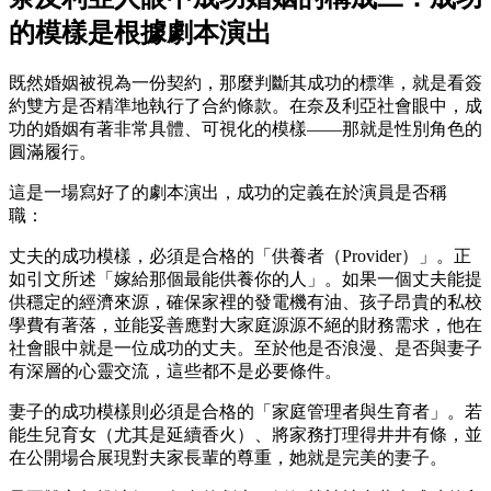
的模樣是根據劇本演出
既然婚姻被視為一份契約，那麼判斷其成功的標準，就是看簽
約雙方是否精準地執行了合約條款。在奈及利亞社會眼中，成
功的婚姻有著非常具體、可視化的模樣——那就是性別角色的
圓滿履行。
這是一場寫好了的劇本演出，成功的定義在於演員是否稱
職：
丈夫的成功模樣，必須是合格的「供養者（Provider）」。正
如引文所述「嫁給那個最能供養你的人」。如果一個丈夫能提
供穩定的經濟來源，確保家裡的發電機有油、孩子昂貴的私校
學費有著落，並能妥善應對大家庭源源不絕的財務需求，他在
社會眼中就是一位成功的丈夫。至於他是否浪漫、是否與妻子
有深層的心靈交流，這些都不是必要條件。
妻子的成功模樣則必須是合格的「家庭管理者與生育者」。若
能生兒育女（尤其是延續香火）、將家務打理得井井有條，並
在公開場合展現對夫家長輩的尊重，她就是完美的妻子。