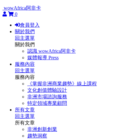
wowAfrica阿非卡
0
會員登入
關於我們
回主選單
關於我們
認識 wowAfrica阿非卡
媒體報導 Press
服務內容
回主選單
服務內容
《掌握非洲商業趨勢》線上課程
文化創值體驗設計
非洲市場諮詢服務
特定領域專業顧問
所有文章
回主選單
所有文章
非洲創新創業
趨勢洞察