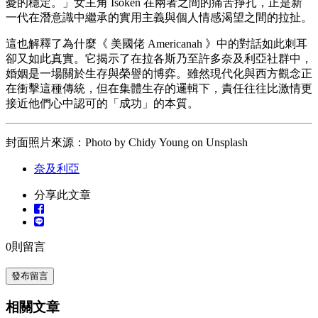
憂的穩定。」女主角 Isoken 在兩者之間的痛苦掙扎，正是新
一代在潛意識中繼承的實用主義與個人情感渴望之間的拉扯。
這也解釋了為什麼《 美國佬 Americanah 》中的對話如此刺耳
卻又如此真實。它揭示了在拉各斯乃至許多奈及利亞社群中，
婚姻是一場關於生存與榮譽的博弈。雖然現代化與西方觀念正
在衝擊這種傳統，但在集體生存的邏輯下，責任往往比激情更
接近他們心中認可的「成功」的本質。
封面照片來源：Photo by Chidy Young on Unsplash
奈及利亞
分享此文章
0
則留言
發布留言
相關文章