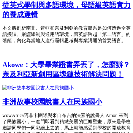
從英式學制與多語環境，母語級英語實力
的養成邏輯
本文將剖析南非、肯亞和奈及利亞的教育體系是如何透過全英
語授課、嚴謹學制與通用語環境，讓英語跨越「第二語言」的
藩籬，內化為當地人進行邏輯思考與專業溝通的首要語言。
Akowe：大學畢業證書弄丟了，怎麼辦？
奈及利亞新創用區塊鏈技術解決問題！
非洲故事校園說書人在民族國小
wowAfrica阿非卡團隊與來自布吉納法索的說書人 Amon 來到
了民族國小，一進門即看到精緻美麗的巨幅壁畫，原來是學校
邀請同學們一同彩繪上去的，馬上就能感受到學校的開放教育