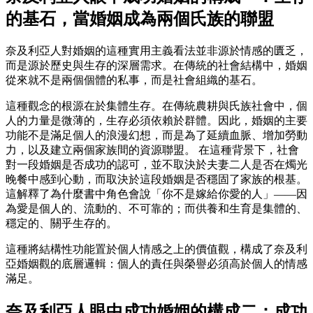
的基石，當婚姻成為兩個氏族的聯盟
奈及利亞人對婚姻的這種實用主義看法並非源於情感的匱乏，
而是源於歷史與生存的深層需求。在傳統的社會結構中，婚姻
從來就不是兩個個體的私事，而是社會組織的基石。
這種觀念的根源在於集體生存。在傳統農耕與氏族社會中，個
人的力量是微薄的，生存必須依賴於群體。因此，婚姻的主要
功能不是滿足個人的浪漫幻想，而是為了延續血脈、增加勞動
力，以及建立兩個家族間的資源聯盟。 在這種背景下，社會
對一段婚姻是否成功的認可，並不取決於夫妻二人是否在燭光
晚餐中感到心動，而取決於這段婚姻是否穩固了家族的根基。
這解釋了為什麼書中角色會說「你不是嫁給你愛的人」——因
為愛是個人的、流動的、不可靠的；而供養和生育是集體的、
穩定的、關乎生存的。
這種將結構性功能置於個人情感之上的價值觀，構成了奈及利
亞婚姻觀的底層邏輯：個人的責任與榮譽必須高於個人的情感
滿足。
奈及利亞人眼中成功婚姻的構成二：成功