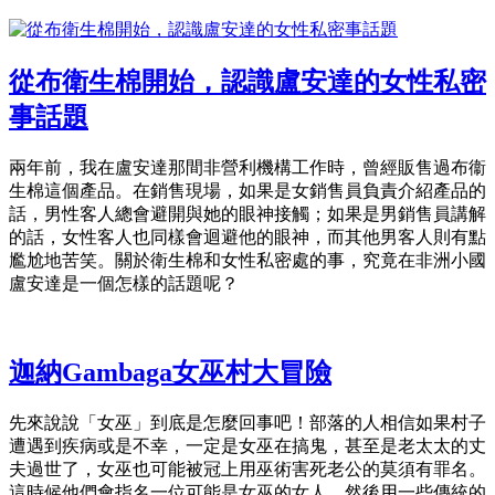
從布衛生棉開始，認識盧安達的女性私密
事話題
兩年前，我在盧安達那間非營利機構工作時，曾經販售過布衞
生棉這個產品。在銷售現場，如果是女銷售員負責介紹產品的
話，男性客人總會避開與她的眼神接觸；如果是男銷售員講解
的話，女性客人也同樣會迴避他的眼神，而其他男客人則有點
尷尬地苦笑。關於衛生棉和女性私密處的事，究竟在非洲小國
盧安達是一個怎樣的話題呢？
迦納Gambaga女巫村大冒險
先來說說「女巫」到底是怎麼回事吧！部落的人相信如果村子
遭遇到疾病或是不幸，一定是女巫在搞鬼，甚至是老太太的丈
夫過世了，女巫也可能被冠上用巫術害死老公的莫須有罪名。
這時候他們會指名一位可能是女巫的女人，然後用一些傳統的