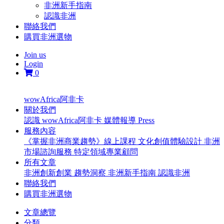
非洲新手指南
認識非洲
聯絡我們
購買非洲選物
Join us
Login
0
wowAfrica阿非卡
關於我們
認識 wowAfrica阿非卡
媒體報導 Press
服務內容
《掌握非洲商業趨勢》線上課程
文化創值體驗設計
非洲
市場諮詢服務
特定領域專業顧問
所有文章
非洲創新創業
趨勢洞察
非洲新手指南
認識非洲
聯絡我們
購買非洲選物
文章總覽
分類