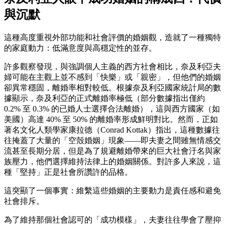
與沉默
這種高度重視外部功能和社會評價的婚姻觀，造就了一種獨特
的家庭動力：低滿意度與高穩定性的並存。
許多觀察發現，與強調個人主義的西方社會相比，奈及利亞夫
婦可能在主觀上並不感到「快樂」或「親密」，但他們的婚姻
卻異常穩固，離婚率相對較低。根據奈及利亞國家統計局的數
據顯示，奈及利亞的正式離婚率極低（部分數據指出僅約
0.2% 至 0.3% 的已婚人士選擇合法離婚），這與西方國家（如
美國）高達 40% 至 50% 的離婚率形成鮮明對比。然而，正如
著名文化人類學家康拉德（Conrad Kottak）指出，這種數據往
往掩蓋了大量的「空殼婚姻」現象——即夫妻之間雖無情感交
流甚至長期分居，但是為了規避離婚帶來的巨大社會汙名與家
族壓力，他們選擇維持法律上的婚姻關係。對許多人來說，這
種「堅持」正是社會所讚許的品格。
這突顯了一個事實：維繫這些婚姻的主要動力是責任感和避免
社會排斥。
為了維持那個社會認可的「成功模樣」，夫妻往往學會了壓抑