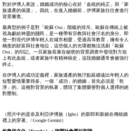
對於伊博人來說，婚姻成功的核心在於「血統的純正」與「家
族遺產的保護」。因此，在進入婚姻前，伊博家族往往會進行
背景審查。
最典型的例子是對「歐蘇 Osu」階級的排斥。歐蘇在傳統上被
視為獻給神靈的賤民，是一種帶有宗教與社會汙名的身分。即
使一對現代伊博年輕人在城市相愛，受過高等教育，擁有令人
稱羨的財富與社會地位，這些個人的光環都無法洗刷「歐蘇
Osu」的印記。一旦家族長輩在秘密的背景調查中發現對方祖
上有此血統，或者家族中有精神病史，這段婚姻通常會被強行
終止。
在伊博人的成功定義裡，家族遺產的無汙點延續遠比年輕人的
短暫愛情重要得多。一個「成功」的婚姻，首先必須是「乾
淨」的。這種對背景的執著，體現了集體榮譽對個人選擇的絕
對壓制。
（照片中的是奈及利亞伊博族（Igbo）的新郎和新娘在傳統婚
禮上的穿著。/ Google Gemini）