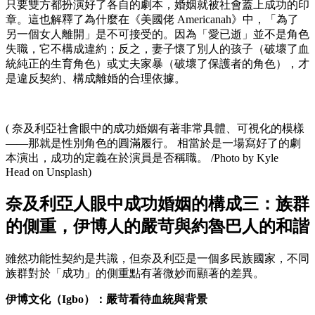
只要雙方都扮演好了各自的劇本，婚姻就被社會蓋上成功的印
章。這也解釋了為什麼在《美國佬 Americanah》中，「為了
另一個女人離開」是不可接受的。因為「愛已逝」並不是角色
失職，它不構成違約；反之，妻子懷了別人的孩子（破壞了血
統純正的生育角色）或丈夫家暴（破壞了保護者的角色），才
是違反契約、構成離婚的合理依據。
( 奈及利亞社會眼中的成功婚姻有著非常具體、可視化的模樣
——那就是性別角色的圓滿履行。 相當於是一場寫好了的劇
本演出，成功的定義在於演員是否稱職。 /Photo by Kyle
Head on Unsplash)
奈及利亞人眼中成功婚姻的構成三：族群
的側重，伊博人的嚴苛與約魯巴人的和諧
雖然功能性契約是共識，但奈及利亞是一個多民族國家，不同
族群對於「成功」的側重點有著微妙而顯著的差異。
伊博文化（Igbo）：嚴苛看待血統與背景