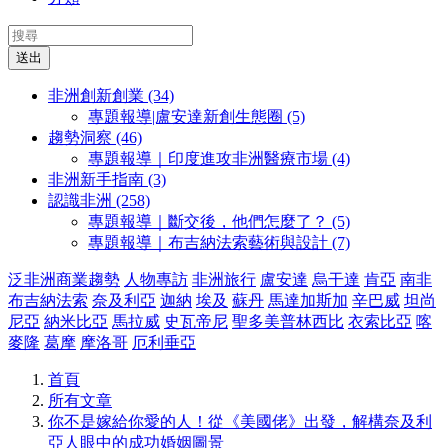
送出
非洲創新創業 (34)
專題報導|盧安達新創生態圈 (5)
趨勢洞察 (46)
專題報導｜印度進攻非洲醫療市場 (4)
非洲新手指南 (3)
認識非洲 (258)
專題報導｜斷交後，他們怎麼了？ (5)
專題報導｜布吉納法索藝術與設計 (7)
泛非洲商業趨勢
人物專訪
非洲旅行
盧安達
烏干達
肯亞
南非
布吉納法索
奈及利亞
迦納
埃及
蘇丹
馬達加斯加
辛巴威
坦尚
尼亞
納米比亞
馬拉威
史瓦帝尼
聖多美普林西比
衣索比亞
喀
麥隆
葛摩
摩洛哥
厄利垂亞
首頁
所有文章
你不是嫁給你愛的人！從《美國佬》出發，解構奈及利
亞人眼中的成功婚姻圖景