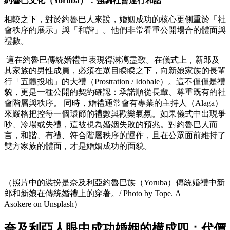
約魯巴文化（Yoruba）：強調社會運行和諧
相較之下，對於約魯巴人來說，婚姻成功的核心更側重於「社
會秩序的展示」與「和諧」。他們非常看重公開場合的體面與
禮數。
這在約魯巴傳統婚禮中表現得淋漓盡致。在儀式上，新郎及
其家族的男性成員，必須在眾目睽睽之下，向新娘家族的長輩
行「五體投地」的大禮（Prostration / Idobale）。這不僅僅是禮
貌，更是一種公開的契約確認：承諾順從長輩、尊重既有的社
會階層與秩序。 同時，婚禮通常會有專業的主持人（Alaga）
來嚴格把控每一個環節的禮數與歡樂氣氛。如果儀式中出現爭
吵、冷場或失禮，這被視為婚姻失敗的預兆。對約魯巴人而
言，和諧、有禮、符合階層秩序的運作，且在公眾面前維持了
雙方家族的體面，才是婚姻成功的面貌。
（照片中的裝扮是奈及利亞約魯巴族（Yoruba）傳統婚禮中新
郎和新娘在傳統婚禮上的穿著。/ Photo by Tope. A
Asokere on Unsplash）
奈及利亞人眼中成功婚姻的構成四：代價