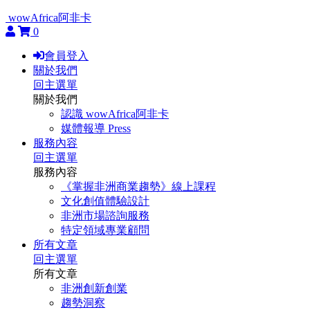
wowAfrica阿非卡
0
會員登入
關於我們
回主選單
關於我們
認識 wowAfrica阿非卡
媒體報導 Press
服務內容
回主選單
服務內容
《掌握非洲商業趨勢》線上課程
文化創值體驗設計
非洲市場諮詢服務
特定領域專業顧問
所有文章
回主選單
所有文章
非洲創新創業
趨勢洞察