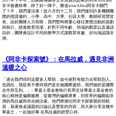
2017年下半年，以網路傳播華文非洲資訊起家的wowAfrica阿
非卡臉書粉專，靜了好一陣子。難道wowAfrica阿非卡關門
了？不，我們還活著！從六月到十二月，我們接到許多機關團
體的授課邀約，小學、高中、大學、社區大學、教師研習營皆
有。由於團隊人力有限，我們暫時將重心移往實體活動的規劃
與執行。踏進教育現場，針對不同年齡、領域的觀眾以及邀請
目的，團隊會設計不同的教學方式讓觀眾有趣、好玩地認識非
洲。
《阿非卡探索號》：在馬拉威，遇見非洲
溫暖之心
「過去我們得到這麼多人幫助，如今絕對有能力去幫助別人。
也因此，我從來不覺得我們是在做國際援助，我們做的是國際
合作與互利。」– 畢嘉士基金會執行長周文珍畢嘉士基金會的
核心精神是偏鄉服務，從臺灣的偏鄉屏東，到世界的偏鄉如非
洲的馬拉威和布吉納法索。他們將擔任阿非卡探索號的領航
員，藉著換桌議題的討論以及豐富的內容，與大家分享這幾年
畢嘉士，一起做好事 在馬拉威的經營心得。