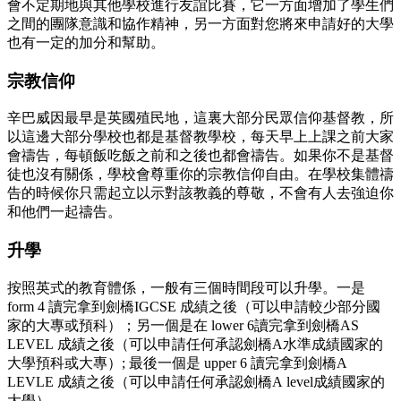
會不定期地與其他學校進行友誼比賽，它一方面增加了學生們
之間的團隊意識和協作精神，另一方面對您將來申請好的大學
也有一定的加分和幫助。
宗教信仰
辛巴威因最早是英國殖民地，這裏大部分民眾信仰基督教，所
以這邊大部分學校也都是基督教學校，每天早上上課之前大家
會禱告，每頓飯吃飯之前和之後也都會禱告。如果你不是基督
徒也沒有關係，學校會尊重你的宗教信仰自由。在學校集體禱
告的時候你只需起立以示對該教義的尊敬，不會有人去強迫你
和他們一起禱告。
升學
按照英式的教育體係，一般有三個時間段可以升學。一是
form 4 讀完拿到劍橋IGCSE 成績之後（可以申請較少部分國
家的大專或預科）；另一個是在 lower 6讀完拿到劍橋AS
LEVEL 成績之後（可以申請任何承認劍橋A水準成績國家的
大學預科或大專）; 最後一個是 upper 6 讀完拿到劍橋A
LEVLE 成績之後（可以申請任何承認劍橋A level成績國家的
大學）。