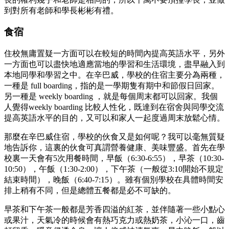
到對所有老師和學長彬彬有禮。
食宿
住校無庸置疑一方面可以在較短的時間內提高英語水平，另外
一方面也可以盡快地適應當地的學習和生活環境，盡早融入到
本地同學和學習之中。在辛巴威，學校的住宿主要分為兩種，
一種是 full boarding，指的是一學期隻有期中和節假日回家。
另一種是 weekly boarding ，就是每個周末都可以回家。我個
人覺得weekly boarding 比較人性化，既達到在宿舍與同學交流
提高英語水平的目的，又可以和家人一起度過周末放鬆心情。
那麼在辛巴威住宿，學校的伙食又是如何呢？我可以毫無質疑
地告訴你，這裏的伙食可真謂營養健康、美味豐盛。首先在學
校裏一天會有5次用餐時間，早飯（6:30-6:55），早茶（10:30-
10:50），午飯（1:30-2:00），下午茶（一般從3:10開始不規定
結束時間），晚飯（6:40-7:15）。雖有個別學校在具體時間安
排上稍有不同，但是總體五餐都是必不可缺的。
早茶和下午茶一般都是芳香四溢的紅茶，並伴隨著一些小點心
或果汁，天氣冷的時候會有熱巧克力或熱奶茶，小沁一口，齒