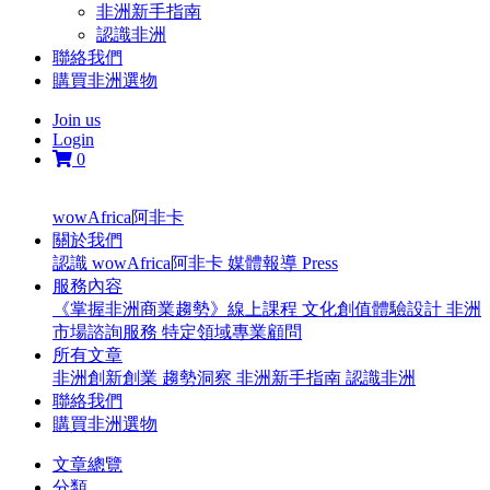
非洲新手指南
認識非洲
聯絡我們
購買非洲選物
Join us
Login
0
wowAfrica阿非卡
關於我們
認識 wowAfrica阿非卡
媒體報導 Press
服務內容
《掌握非洲商業趨勢》線上課程
文化創值體驗設計
非洲
市場諮詢服務
特定領域專業顧問
所有文章
非洲創新創業
趨勢洞察
非洲新手指南
認識非洲
聯絡我們
購買非洲選物
文章總覽
分類