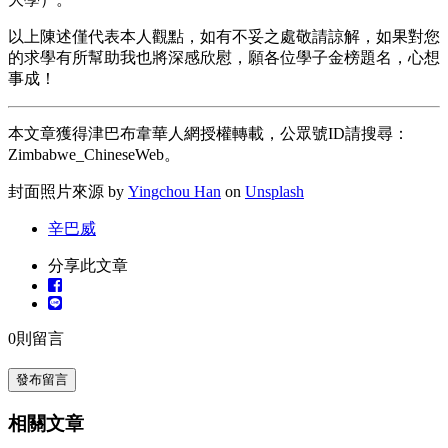
以上陳述僅代表本人觀點，如有不妥之處敬請諒解，如果對您
的求學有所幫助我也將深感欣慰，願各位學子金榜題名，心想
事成！
本文章獲得津巴布韋華人網授權轉載，公眾號ID請搜尋：
Zimbabwe_ChineseWeb。
封面照片來源 by
Yingchou Han
on
Unsplash
辛巴威
分享此文章
0
則留言
發布留言
相關文章