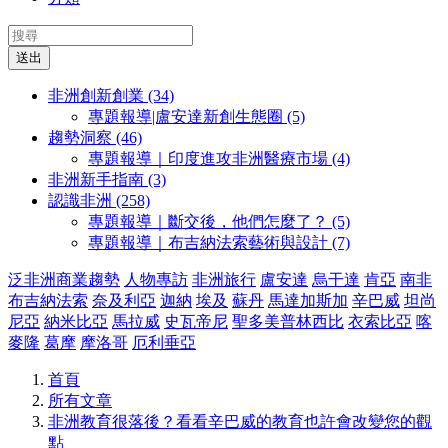
送出
非洲創新創業 (34)
專題報導|盧安達新創生態圈 (5)
趨勢洞察 (46)
專題報導｜印度進攻非洲醫療市場 (4)
非洲新手指南 (3)
認識非洲 (258)
專題報導｜斷交後，他們怎麼了？ (5)
專題報導｜布吉納法索藝術與設計 (7)
泛非洲商業趨勢
人物專訪
非洲旅行
盧安達
烏干達
肯亞
南非
布吉納法索
奈及利亞
迦納
埃及
蘇丹
馬達加斯加
辛巴威
坦尚
尼亞
納米比亞
馬拉威
史瓦帝尼
聖多美普林西比
衣索比亞
喀
麥隆
葛摩
摩洛哥
厄利垂亞
首頁
所有文章
非洲教育很落後？看看辛巴威的教育也許會改變您的觀
點