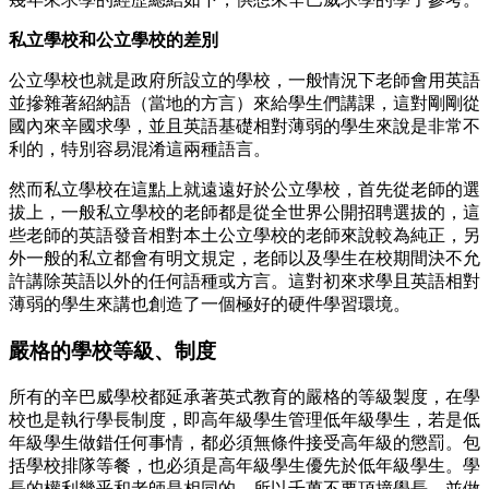
私立學校和公立學校的差別
公立學校也就是政府所設立的學校，一般情況下老師會用英語
並摻雜著紹納語（當地的方言）來給學生們講課，這對剛剛從
國內來辛國求學，並且英語基礎相對薄弱的學生來說是非常不
利的，特別容易混淆這兩種語言。
然而私立學校在這點上就遠遠好於公立學校，首先從老師的選
拔上，一般私立學校的老師都是從全世界公開招聘選拔的，這
些老師的英語發音相對本土公立學校的老師來說較為純正，另
外一般的私立都會有明文規定，老師以及學生在校期間決不允
許講除英語以外的任何語種或方言。這對初來求學且英語相對
薄弱的學生來講也創造了一個極好的硬件學習環境。
嚴格的學校等級、制度
所有的辛巴威學校都延承著英式教育的嚴格的等級製度，在學
校也是執行學長制度，即高年級學生管理低年級學生，若是低
年級學生做錯任何事情，都必須無條件接受高年級的懲罰。包
括學校排隊等餐，也必須是高年級學生優先於低年級學生。學
長的權利幾乎和老師是相同的，所以千萬不要頂撞學長，並做