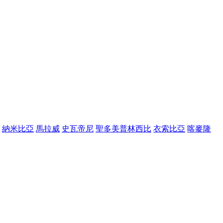
納米比亞
馬拉威
史瓦帝尼
聖多美普林西比
衣索比亞
喀麥隆