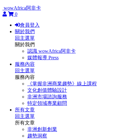
wowAfrica阿非卡
0
會員登入
關於我們
回主選單
關於我們
認識 wowAfrica阿非卡
媒體報導 Press
服務內容
回主選單
服務內容
《掌握非洲商業趨勢》線上課程
文化創值體驗設計
非洲市場諮詢服務
特定領域專業顧問
所有文章
回主選單
所有文章
非洲創新創業
趨勢洞察