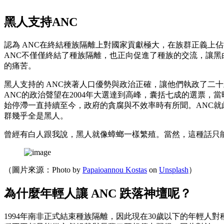
黑人支持ANC
認為 ANC在終結種族隔離上對國家貢獻極大，在族群正義上佔
ANC不僅僅終結了種族隔離，也正向促進了種族的交流，讓黑
的痛苦。
黑人支持的 ANC挾著人口優勢與政治正確，讓他們執政了二十
ANC的政治聲望在2004年大選達到高峰，囊括七成的選票，
始停滯一直持續至今，政府的貪腐與不效率時有所聞。ANC
群幾乎全是黑人。
曾經有白人跟我說，黑人就像蟑螂一樣繁殖。當然，這種話只
（圖片來源：Photo by
Papaioannou Kostas
on
Unsplash
）
為什麼年輕人讓 ANC 跌落神壇呢？
1994年南非正式結束種族隔離，因此現在30歲以下的年輕