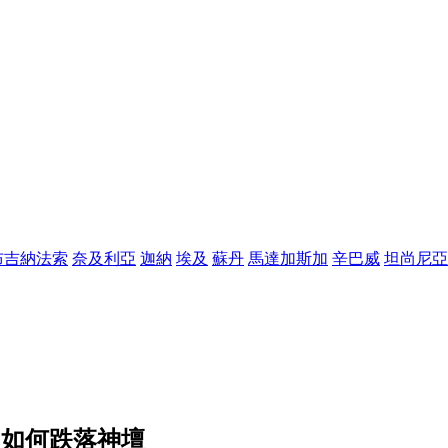
布吉納法索
奈及利亞
迦納
埃及
蘇丹
馬達加斯加
辛巴威
坦尚尼亞
 如何跌落神壇