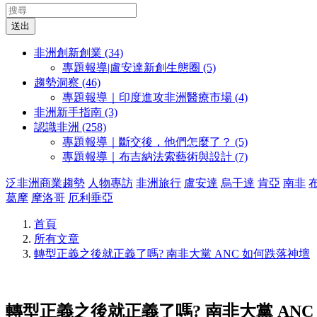
送出
非洲創新創業 (34)
專題報導|盧安達新創生態圈 (5)
趨勢洞察 (46)
專題報導｜印度進攻非洲醫療市場 (4)
非洲新手指南 (3)
認識非洲 (258)
專題報導｜斷交後，他們怎麼了？ (5)
專題報導｜布吉納法索藝術與設計 (7)
泛非洲商業趨勢
人物專訪
非洲旅行
盧安達
烏干達
肯亞
南非
葛摩
摩洛哥
厄利垂亞
首頁
所有文章
轉型正義之後就正義了嗎? 南非大黨 ANC 如何跌落神壇
轉型正義之後就正義了嗎? 南非大黨 ANC