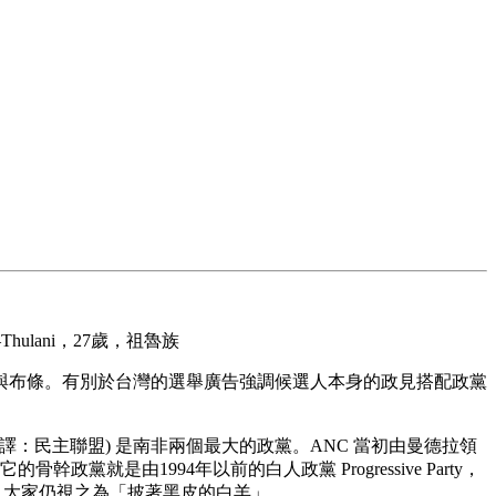
lani，27歲，祖魯族
與布條。有別於台灣的選舉廣告強調候選人本身的政見搭配政黨
e，簡稱：DA，中譯：民主聯盟) 是南非兩個最大的政黨。ANC 當初由曼德拉領
就是由1994年以前的白人政黨 Progressive Party，
為黑人，大家仍視之為「披著黑皮的白羊」。