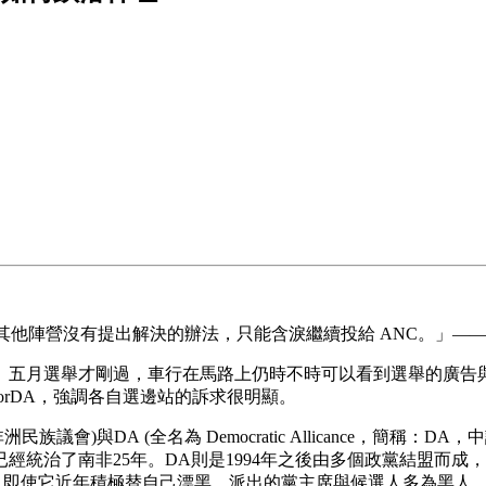
其他陣營沒有提出解決的辦法，只能含淚繼續投給 ANC。」——Thu
。五月選舉才剛過，車行在馬路上仍時不時可以看到選舉的廣告
teForDA，強調各自選邊站的訴求很明顯。
NC，中譯：非洲民族議會)與DA (全名為 Democratic Allicanc
了南非25年。DA則是1994年之後由多個政黨結盟而成，它的骨幹政黨
c Party 等等，即使它近年積極替自己漂黑，派出的黨主席與候選人多