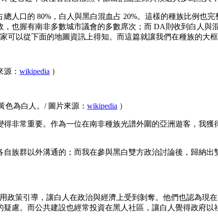
人口的 80%，白人與黑白混血占 20%。這樣的種族比例也
政，也握有南非多數城市議會的多數席次；而 DA則收到白人與
大家可以從下面的地圖資訊上得知。而這篇就讓我們在種族的大
來源：
wikipedia
）
黃色為白人。/ 圖片來源：
wikipedia
）
變得非常重要。作為一位在南非種族光譜外圍的亞洲遊客，我獲
各自族群以外溝通的；而我在參與黑白雙方政治討論後，歸納出
府用政策引導，讓白人在政治與經濟上受到剝奪。他們也認為現
的疑慮。而公共建設也經常投資在黑人社區，讓白人覺得政府以