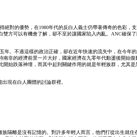
得絕對的優勢，在1980年代的反白人義士仍帶著傳奇的色彩，支
白雙方可以有機會了解，卻不至於讓國家陷入內亂。ANC確保
五年。不過這樣的政治正確，卻在近年快速的流失中，在今年的五月
當時南非的經濟前景一片大好，國家經濟在九零年代動盪後開始復
就此開始跌落神壇，而其中起到關鍵作用的就是年輕族群，尤其是
能出現在白人團體的討論群裡。
人對種族隔離是沒有記憶的。對許多年輕人而言，他們打從出生就住