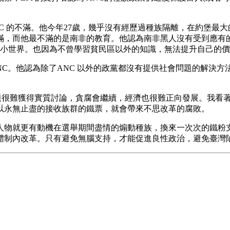
 ANC 的不滿。他今年27歲，幾乎沒有經歷過種族隔離，在約堡最大
滿，而他最不滿的是南非的教育。他認為南非黑人沒有受到應有的栽
 的小小世界。也因為不曾學習貧民區以外的知識，無法提升自己的
投給了 ANC。他認為除了ANC 以外的政黨都沒有提供社會問題的
議題很難獲得實質討論，貪腐會繼續，經濟也很難正向發展。我看
以永無止盡的接收族群的鐵票，就會帶來不思改革的腐敗。
人物就更有動機在選舉期間盡情的煽動種族，換來一次次的鐵粉
體制內改革。只有避免無腦支持，才能促進良性政治，避免臺灣