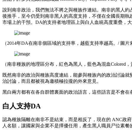
說到南非政治，我們無法不將之與種族作連結。南非的黑人約占總
後推手，至今仍受到南非黑人的高度支持，不僅在全國長期執
市場上的干預。DA的支持者地理區上與白人血統高度重疊，
（2014年DA在南非個區域的支持率，越藍支持率越高。/ 圖片
（南非種族的地理區分布，紅色為黑人，藍色為混血Colored，
既然南非的政治與種族高度連結，能參與種族內的政治討論就
治討論，而且都被視為邀積極拉攏的外來意見。
黑白兩方都有在各自群體裏面的政治語言，這些語言是不會在
白人支持DA
認為種族隔離在南非不是結束，而是相反了，現在的 ANC政
人名額，讓國家與企業不是擇優任用，產生黑人職員尸位素餐