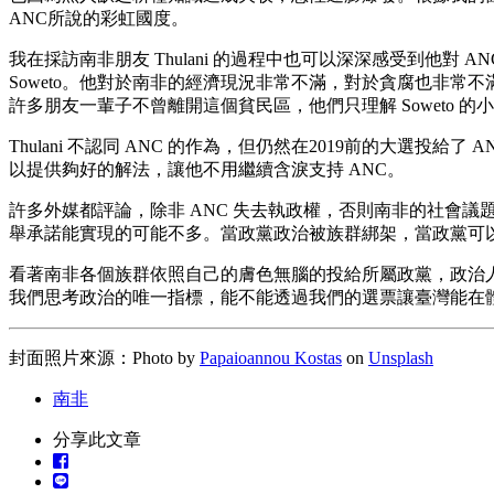
ANC所說的彩虹國度。
我在採訪南非朋友 Thulani 的過程中也可以深深感受到他對
Soweto。他對於南非的經濟現況非常不滿，對於貪腐也非常不
許多朋友一輩子不曾離開這個貧民區，他們只理解 Soweto
Thulani 不認同 ANC 的作為，但仍然在2019前的大選
以提供夠好的解法，讓他不用繼續含淚支持 ANC。
許多外媒都評論，除非 ANC 失去執政權，否則南非的社會
舉承諾能實現的可能不多。當政黨政治被族群綁架，當政黨可
看著南非各個族群依照自己的膚色無腦的投給所屬政黨，政治
我們思考政治的唯一指標，能不能透過我們的選票讓臺灣能在
封面照片來源：Photo by
Papaioannou Kostas
on
Unsplash
南非
分享此文章