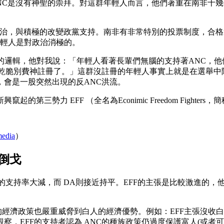
NC是沒有神聖的崇拜。對這群年輕人而言，他們著重在南非十幾
政治，與積極的改變政黨支持。南非有非常特別的投票制度，合
年輕人是對政治消極的。
背後的邏輯，他對我說：「年輕人看著長輩們無腦的支持著ANC
乾脆別費神註冊了。」這群沒註冊的年輕人事實上就是在選舉中隱性
會是一股突然出現的反ANC洪流。
勢力 EFF （全名為Econimic Freedom Fighter
media
）
倒戈
C的支持率大減，而 DA則接近持平。EFF的主張是比較激進的
的經濟政策也嚴重威脅到白人的經濟優勢。例如：EFF主張沒收
察，EFF的支持者認為 ANC的種族政策仍過度保護富人(或者