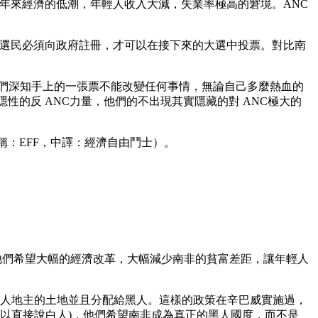
年來經濟的低潮，年輕人收入大減，失業率極高的窘境。ANC
格選民必須向政府註冊，才可以在接下來的大選中投票。對比南
，他們深知手上的一張票不能改變任何事情，無論自己多麼熱血的
的反 ANC力量，他們的不出現其實隱藏的對 ANC極大的
s，簡稱：EFF，中譯：經濟自由鬥士）。
，他們希望大幅的經濟改革，大幅減少南非的貧富差距，讓年輕人
白人地主的土地並且分配給黑人。這樣的政策在辛巴威實施過，
可以直接說白人)，他們希望南非成為真正的黑人國度，而不是