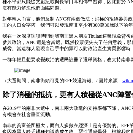
種不平都只能從文獻紀載與長輩口耳相傳中習得，因此對於 A
沒有能力解決他們面臨問題。
對年輕人而言，他們反制 ANC有兩個做法：消極的拒絕參與
非的人口金字塔，我們可以發現南非至少有300萬30歲以下的
我在一次深度訪談時問到我南非黑人朋友Thulani這種現象
參與政治，ANC還是會當選。既然投票便失去了任何意義，那
威脅。當這群人發現自己手中的票可以對政治產生實質影響時，
一群年輕且想要改變政治的選民註冊了選舉資格，改支持南非新興竄起的第三
（大選期間，南非街頭可見的EFF競選海報。/ 圖片來源：
wiki
除了消極的抵抗，更有人積極從ANC陣營
在2019年的南非大選中，南非兩大政黨的支持率都下降，AN
有機會在社會垂直流動。
南非的貧富差距極大，而白人多數在經濟上是有優勢的。EFF
也因為黑人缺乏耕種知識造成欠收，惡性通膨爆發。根據我的觀