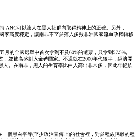
持 ANC可以讓人在黑人社群內取得精神上的正確。另外，
了國家高度穩定，讓南非不至於落入多數非洲國家流血政權轉移
的全國選舉中首次拿到不及60%的選票，只拿到57.5%。
甦，並被高盛劃入金磚國家。不過就在2000年代後半，經濟開
黑人。在南非，黑人的生育率比白人高出非常多，因此年輕族
在一個黑白平等(至少政治宣傳上)的社會裡，對於種族隔離的種