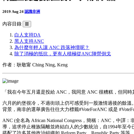
2019 Aug 24
認識非洲
內容目錄
白人支持DA
黑人支持ANC
為什麼年輕人讓 ANC 跌落神壇呢？
除了消極的抵抗，更有人積極從ANC陣營倒戈
作者：耿敬甯 Ching Ning, Keng
「我在今年五月還是投給 ANC，我同意 ANC 很糟糕，但同時
六月的約堡很冷，不過街頭上仍可感受到一股激情過後的餘溫
背景，南非的選舉廣告往往大力標籤#VoteForANC 或是 #Vo
ANC (全名為 African National Congress，簡稱：A
導，追求停止種族隔離並終結白人的少數統治，自1994年至今已經統治
搭配了許多其他政治組織如 Reform Party、Republi