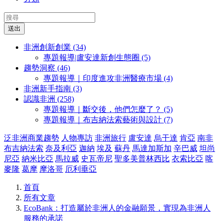
送出
非洲創新創業 (34)
專題報導|盧安達新創生態圈 (5)
趨勢洞察 (46)
專題報導｜印度進攻非洲醫療市場 (4)
非洲新手指南 (3)
認識非洲 (258)
專題報導｜斷交後，他們怎麼了？ (5)
專題報導｜布吉納法索藝術與設計 (7)
泛非洲商業趨勢
人物專訪
非洲旅行
盧安達
烏干達
肯亞
南非
布吉納法索
奈及利亞
迦納
埃及
蘇丹
馬達加斯加
辛巴威
坦尚
尼亞
納米比亞
馬拉威
史瓦帝尼
聖多美普林西比
衣索比亞
喀
麥隆
葛摩
摩洛哥
厄利垂亞
首頁
所有文章
EcoBank：打造屬於非洲人的金融願景，實現為非洲人
服務的承諾