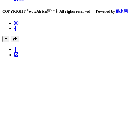
©
COPYRIGHT
wowAfrica阿非卡 All rights reserved ｜ Powered by
路老闆