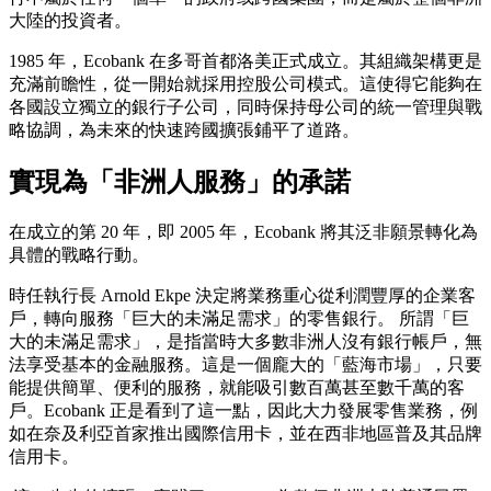
大陸的投資者。
1985 年，Ecobank 在多哥首都洛美正式成立。其組織架構更是
充滿前瞻性，從一開始就採用控股公司模式。這使得它能夠在
各國設立獨立的銀行子公司，同時保持母公司的統一管理與戰
略協調，為未來的快速跨國擴張鋪平了道路。
實現為「非洲人服務」的承諾
在成立的第 20 年，即 2005 年，Ecobank 將其泛非願景轉化為
具體的戰略行動。
時任執行長 Arnold Ekpe 決定將業務重心從利潤豐厚的企業客
戶，轉向服務「巨大的未滿足需求」的零售銀行。 所謂「巨
大的未滿足需求」，是指當時大多數非洲人沒有銀行帳戶，無
法享受基本的金融服務。這是一個龐大的「藍海市場」，只要
能提供簡單、便利的服務，就能吸引數百萬甚至數千萬的客
戶。Ecobank 正是看到了這一點，因此大力發展零售業務，例
如在奈及利亞首家推出國際信用卡，並在西非地區普及其品牌
信用卡。