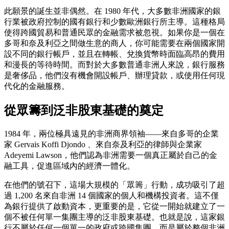
此願景的誕生並非偶然。在 1980 年代，大多數非洲國家的銀
行業被政府控制的國有銀行和少數歐洲銀行所主導。這種格局
使得跨國貿易和普通民眾的金融需求被忽視。如果你是一個在
多哥和奈及利亞之間做生意的商人，你可能需要在兩個國家開
設不同的銀行帳戶，並且在轉帳、兌換貨幣時面臨高昂的費用
和漫長的等待時間。而對於大多數普通非洲人來說，銀行服務
是奢侈品，他們沒有機會開設帳戶、辦理貸款，或使用任何現
代化的金融服務。
從眾籌到泛非股東基礎的奠定
1984 年，兩位極具遠見的非洲商界領袖——來自多哥的企業
家 Gervais Koffi Djondo 、來自奈及利亞的律師與企業家
Adeyemi Lawson，他們認為非洲需要一個真正屬於自己的金
融工具，促進區域內的經濟一體化。
在他們的號召下，這場大規模的「眾籌」行動，成功吸引了超
過 1,200 名來自非洲 14 個國家的個人和機構投資者。這不僅
為銀行提供了啟動資本，更重要的是，它從一開始就建立了一
個不被任何單一集團主導的泛非股東基礎。也就是說，這家銀
行不屬於任何一個單一的政府或跨國集團，而是屬於整個非洲