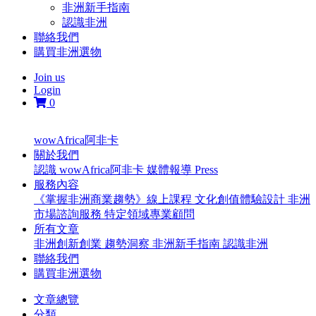
非洲新手指南
認識非洲
聯絡我們
購買非洲選物
Join us
Login
0
wowAfrica阿非卡
關於我們
認識 wowAfrica阿非卡
媒體報導 Press
服務內容
《掌握非洲商業趨勢》線上課程
文化創值體驗設計
非洲
市場諮詢服務
特定領域專業顧問
所有文章
非洲創新創業
趨勢洞察
非洲新手指南
認識非洲
聯絡我們
購買非洲選物
文章總覽
分類