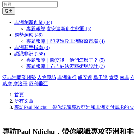
送出
非洲創新創業 (34)
專題報導|盧安達新創生態圈 (5)
趨勢洞察 (46)
專題報導｜印度進攻非洲醫療市場 (4)
非洲新手指南 (3)
認識非洲 (258)
專題報導｜斷交後，他們怎麼了？ (5)
專題報導｜布吉納法索藝術與設計 (7)
泛非洲商業趨勢
人物專訪
非洲旅行
盧安達
烏干達
肯亞
南非
葛摩
摩洛哥
厄利垂亞
首頁
所有文章
專訪Paul Ndichu，帶你認識專攻亞洲和非洲支付需求的 wapi
專訪Paul Ndichu，帶你認識專攻亞洲和非洲