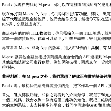
Paul：
我現在先找到 M-pesa，你可以在這裡看到我所有的應用程序
現在你打開 M-pesa 的 App，你可以看到所有功能。轉
線下代理並把現金給他們，他們會給你充值，然後你可以在這
PIN碼，交易就成功了。
商店都有他們的 TILL收銀號，你只需輸入一個 TILL號碼，
當於一個信貸服務。你還可以給 PayPal帳戶轉帳，寄到其他
再來看看 M-pesa 成為 App 的版本。進入SIM卡的工具欄
M-pesa 讓其他金融技術提供商能夠通過他們的 API 連接
其他金融技術公司進行創新。例如保險技術，商業支付，貸款和信貸
得很快。
非程創新：在 M-pesa 之外，我們還想了解你正在做的解決跨
Paul：
嗯，最初我們給消費者提供的是，把它作為一個 API，
首先，進入轉帳功能。和你之前看到的介面類似，我選了50元
一個二維碼，我會收到一條有這個二維碼的短信。我把二維碼
大的生態系統，去支持更多的平台，我們準備連接Grab 和