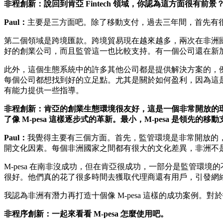
非程創新：說回到肯亞 Fintech 領域，你認為這方面很有前景
Paul：
主要是三方面吧。除了移動支付，過去三年間，首先有
第二個領域是跨境匯款。跨境貿易現在越來越多，兩次在非洲
好的創業公司，而且監管這一也比較支持。有一個公司還在新
此外，這個生態系統中的許多其他公司都是提供解決方案的，
每個公司都想找到好的立足點。尤其是關於如何盈利，因為這
有能力提供一些指導。
非程創新：肯亞的創業生態環境很友好，這是一個非常開放的
了像 M-pesa 這樣逐步式的革新。最小，M-pesa 是領先的
Paul：
我覺得主要有三個方面。首先，監管環境是非常開放的，
開文化因素。每個非洲國家之間都有很大的文化差異，非洲不
M-pesa 在南非沒成功，但在肯亞很成功，一部分是監管環境
很好。他們真的花了很多時間去獲取代理商還有用戶，引發網絡
我認為非洲有潛力再打造十個像 M-pesa 這樣的成功案例。對於投資者
非程序創新：一起來看看 M-pesa 怎麼使用吧。