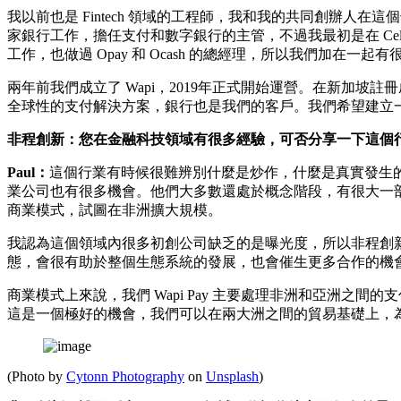
我以前也是 Fintech 領域的工程師，我和我的共同創辦人在這個
家銀行工作，擔任支付和數字銀行的主管，不過我最初是在 Cel
工作，也做過 Opay 和 Ocash 的總經理，所以我們加在一起
兩年前我們成立了 Wapi，2019年正式開始運營。在新加
全球性的支付解決方案，銀行也是我們的客戶。我們希望建立
非程創新：您在金融科技領域有很多經驗，可否分享一下這個
Paul：
這個行業有時候很難辨別什麼是炒作，什麼是真實發生的
業公司也有很多機會。他們大多數還處於概念階段，有很大一
商業模式，試圖在非洲擴大規模。
我認為這個領域內很多初創公司缺乏的是曝光度，所以非程創
態，會很有助於整個生態系統的發展，也會催生更多合作的機
商業模式上來說，我們 Wapi Pay 主要處理非洲和亞洲之
這是一個極好的機會，我們可以在兩大洲之間的貿易基礎上，
(Photo by
Cytonn Photography
on
Unsplash
)