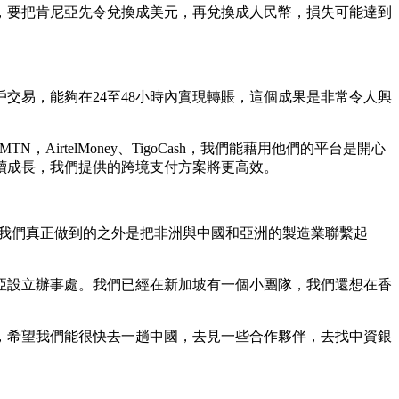
，要把肯尼亞先令兌換成美元，再兌換成人民幣，損失可能達到
交易，能夠在24至48小時內實現轉賬，這個成果是非常令人興
irtelMoney、TigoCash，我們能藉用他們的平台是開心
續成長，我們提供的跨境支付方案將更高效。
易。我們真正做到的之外是把非洲與中國和亞洲的製造業聯繫起
亞設立辦事處。我們已經在新加坡有一個小團隊，我們還想在香
，希望我們能很快去一趟中國，去見一些合作夥伴，去找中資銀