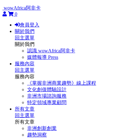
wowAfrica阿非卡
0
會員登入
關於我們
回主選單
關於我們
認識 wowAfrica阿非卡
媒體報導 Press
服務內容
回主選單
服務內容
《掌握非洲商業趨勢》線上課程
文化創值體驗設計
非洲市場諮詢服務
特定領域專業顧問
所有文章
回主選單
所有文章
非洲創新創業
趨勢洞察