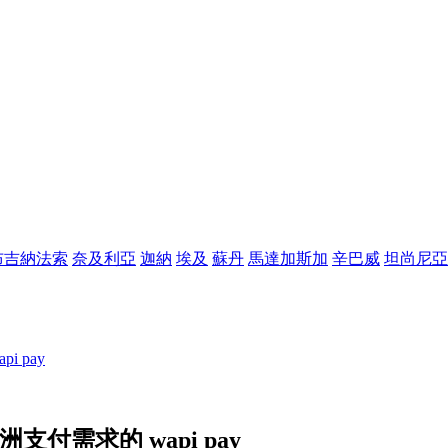
布吉納法索
奈及利亞
迦納
埃及
蘇丹
馬達加斯加
辛巴威
坦尚尼亞
 pay
支付需求的 wapi pay