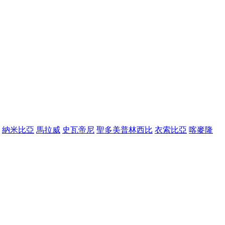
納米比亞
馬拉威
史瓦帝尼
聖多美普林西比
衣索比亞
喀麥隆