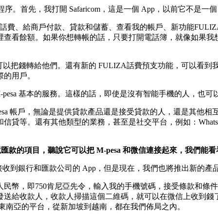
。首先，我打開 Safaricom，這是一個 App，以前它不是一個
帳、繳電話費、給商戶付款、貸款和儲蓄、查看我的帳戶、新功能FU
裡查看餘額。如果你想轉帳的話，只要打開電話簿，就像如果我
就可以把錢轉給他們。還有新的 FULIZA話費預支功能，可以看到
國際的用戶。
，有 M-pesa 基本的服務。這樣的話，即使是沒有智能手機的人，
到 M-pesa 帳戶，無論是提供貸款產品還是接受貸款的人，還是
等。還有其他類型的業務，甚至是社交平台，例如：Whatsapp
境匯款的項目，聽說它可以把 M-pesa 和微信連接起來，我們能
接收到銀行和匯款公司的 App，但是現在，我們也將推出新的
人民幣，即750肯尼亞先令，輸入我的手機號碼，接受條款和條件
發送給收款人，收款人掃描這個二維碼，就可以在微信上收到錢了
其他東南亞的平台，從新加坡到越南，都在我們佈局之內。