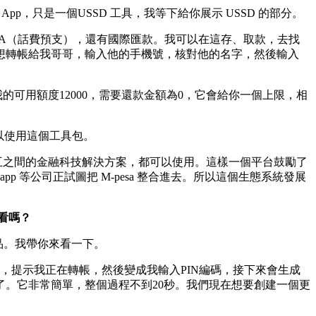
 App，只是一個USSD 工具，我等下給你展示 USSD 的部分。
LIZA（話費預支），還有國際匯款。我可以在這存、取款，去找
想轉帳給我哥哥，輸入他的手機號，核對他的名字，然後輸入
我的可用額度12000，需要還款金額為0，它會給你一個上限，相
也可以使用這個工具包。
其他相互之間的金融科技解決方案，都可以使用。這樣一個平台鼓勵了
 等公司正試圖把 M-pesa 整合進去。所以這個生態系統發展
看看嗎？
產品。我帶你來看一下。
，提示我正在轉帳，然後變成我輸入PIN編碼，接下來會生成
。它非常簡單，整個過程不到20秒。我們現在想要創建一個更