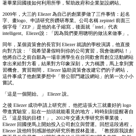
著畢業回國後如何利用所學，幫助政府和企業架設網站。
2009年，大三的 Eliezer 為自己的創業夢做了三件事情：起名
字、畫logo、申請研究所鑽研專業。公司名稱 zepintel 前面三
個字母「ZEP 」是他的名子縮寫，後面就「intel」代表
intelligent。Eliezer說：「因為我們要用聰明的做法來做事」。
同年，某個資策會的長官到 Eliezer 就讀的學校演講，他直接
向對方說：「我希望暑假時到你的公司實習，我會做網站！」
他將自己之前自願為一場非洲學生在台同歡會而創立活動網站
拿出來給對方看，結果對方印象深刻，大力稱讚，馬上拿到實
習機會。實習期間， Eliezer 協助資策會改建它們的子網站，
這件事成了他創業夢想中「替公部門建設網站」的第一次小小
嘗試。
「這是一個開始。」 Eliezer 說。
之後 Eliezer 成功申請上研究所， 他把這張大三就畫好的 logo
帶進實驗室，貼在一抬頭就能看見的地方，時時刻刻提醒著自
己「這是我的目標！」。2012年交通大學研究所畢業後，
Eliezer 回國便馬上開始投入公司創立與營運。回想這段過程，
Eliezer 說他特別感謝他的研究所教授林盈達。「教授跟我說創