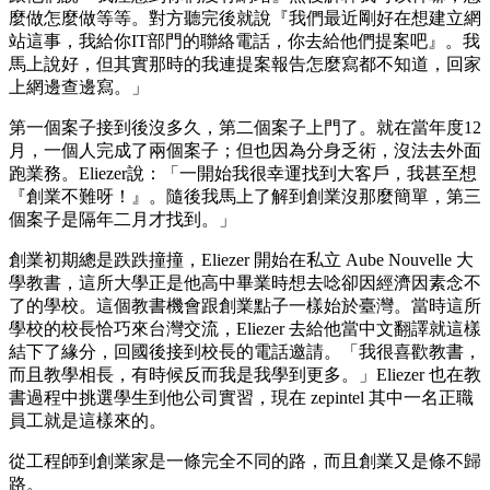
麼做怎麼做等等。對方聽完後就說『我們最近剛好在想建立網
站這事，我給你IT部門的聯絡電話，你去給他們提案吧』。我
馬上說好，但其實那時的我連提案報告怎麼寫都不知道，回家
上網邊查邊寫。」
第一個案子接到後沒多久，第二個案子上門了。就在當年度12
月，一個人完成了兩個案子；但也因為分身乏術，沒法去外面
跑業務。Eliezer說：「一開始我很幸運找到大客戶，我甚至想
『創業不難呀！』。隨後我馬上了解到創業沒那麼簡單，第三
個案子是隔年二月才找到。」
創業初期總是跌跌撞撞，Eliezer 開始在私立 Aube Nouvelle 大
學教書，這所大學正是他高中畢業時想去唸卻因經濟因素念不
了的學校。這個教書機會跟創業點子一樣始於臺灣。當時這所
學校的校長恰巧來台灣交流，Eliezer 去給他當中文翻譯就這樣
結下了緣分，回國後接到校長的電話邀請。「我很喜歡教書，
而且教學相長，有時候反而我是我學到更多。」Eliezer 也在教
書過程中挑選學生到他公司實習，現在 zepintel 其中一名正職
員工就是這樣來的。
從工程師到創業家是一條完全不同的路，而且創業又是條不歸
路。