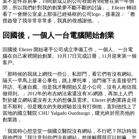
業不是件容易事，10間新成立的公司裡面有9間會在第一年倒
閉，所以我們針對我的創業夢不斷不斷的討論」。Eliezer 轉頭
看了一會辦公室桌上那張已經裱框的公司logo，接著說：「教
授啟發了我非常非常多，我真的很感謝他。」
回國後，一個人一台電腦開始創業
回國後 Eliezer 開始著手公司成立準備工作，一個人、一台電
腦在自己家裡開始創業。10月17日完成註冊，11月迎來第一個
客戶。
「那時候的我就上網找一些公、私部門，看它們有沒有網站。
隔天一早馬上提著公事包，跳上摩托車，油門催下去直接登門
拜訪、毛遂自薦。但是我才剛開始又是小公司，沒有人相信我
做得到。」2012年的布吉納法索還沒有3G網路，再加上人們
對於建立網站還沒有太大的想像及需求。Eliezer 的創業路走得
並不順利，但是幾次的失敗經驗並沒有打倒他，直到他找上了
當地的國立醫院 CHU Yalgado Ouedraogo，曙光終於照亮他的
創業路 。
「我當時心想堂堂一個國立醫院沒有網站，不行吧？拜訪時我
跟他們說『我注意到你們沒有網站』然後解釋我可以幹嘛，怎