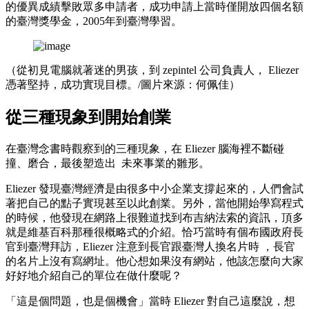
的優異成績擊敗眾多申請者，成功申請上當時僅開放四個名額
的臺灣獎學金，2005年到臺灣學習。
（從初見電腦就著迷的男孩，到 zepintel 公司負責人， Eliezer
憑著堅持，成功實現目標。/圖片來源：何佩佳）
從三種現象到開始創業
在臺灣念書時觀察到的三種現象，在 Eliezer 腦海裡不斷碰
撞、磨合，最後塑造出 未來事業的雛形。
Eliezer 發現臺灣經濟是由很多中小企業支撐起來的，人們會試
著把自己的點子實現甚至以此創業。另外，當他開始學寫程式
的時候，他發現在網路上很難道找到布吉納法索的資訊，頂多
就是維基百科那種很概略式的介紹。恰巧當時有個布國政府長
官到臺灣拜訪，Eliezer 注意到長官跟臺灣人換名片時 ，長官
的名片上沒有寫網址。他心想如果沒有網站，他該怎麼向大家
好好地介紹自己的單位在做什麼呢？
「這是個問題，也是個機會」當時 Eliezer 對自己這麼說，想