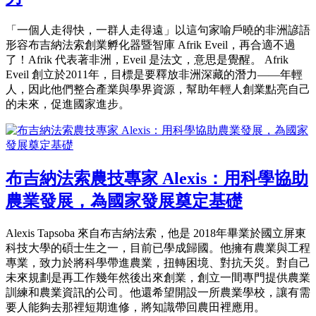
「一個人走得快，一群人走得遠」以這句家喻戶曉的非洲諺語
形容布吉納法索創業孵化器暨智庫 Afrik Eveil，再合適不過
了！Afrik 代表著非洲，Eveil 是法文，意思是覺醒。 Afrik
Eveil 創立於2011年，目標是要釋放非洲深藏的潛力——年輕
人，因此他們整合產業與學界資源，幫助年輕人創業點亮自己
的未來，促進國家進步。
布吉納法索農技專家 Alexis：用科學協助
農業發展，為國家發展奠定基礎
Alexis Tapsoba 來自布吉納法索，他是 2018年畢業於國立屏東
科技大學的碩士生之一，目前已學成歸國。他擁有農業與工程
專業，致力於將科學帶進農業，扭轉困境、對抗天災。對自己
未來規劃是再工作幾年然後出來創業，創立一間專門提供農業
訓練和農業資訊的公司。他還希望開設一所農業學校，讓有需
要人能夠去那裡短期進修，將知識帶回農田裡應用。