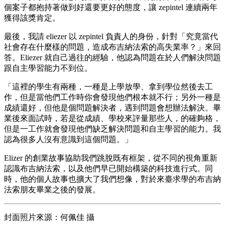
個案子都抱持著做到好還要更好的態度，讓 zepintel 連續兩年
獲得該獎肯定。
最後，我請 eliezer 以 zepintel 負責人的身份，針對「究竟當代
社會存在什麼樣的問題，造成布吉納法索的高失業率？」來回
答。Eliezer 就自己過往的經驗，他認為問題在於人們解決問題
跟自主學習能力不到位。
「這裡的學生有兩種，一種是上學放學、拿到學位然後去工
作，但是當他們工作時你會發現他們根本就不行；另外一種是
成績還好，但他是個問題解決者，遇到問題會想辦法解決。畢
業後來面試時，若是從成績、學校來評量那些人，的確夠格，
但是一工作就會發現他們缺乏解決問題和自主學習的能力。我
認為很多人沒有意識到這個問題。」
Elizer 的創業故事協助我們跳脫既有框架，從不同的視角重新
認識布吉納法索，以及他們早已開始構築的科技進行式。同
時，他的個人故事也擴大了我們想像，對於來臺求學的布吉納
法索朋友畢業之後的發展。
封面照片來源：何佩佳 攝