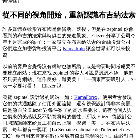
何佩佳）
從不同的視角開始，重新認識布吉納法索
許多媒體喜歡形容布國是個貧窮、落後，但是在 zepintel 你會
看到的布吉納法索與時俱進的先進景象。Eliezer 分享了公司今
年七月完成的案子：一家設立在布吉納法索的金融投資公司，
它們建立加密貨幣投資平台
Kama-kolo
讓全世界都可以來投
資。
以前的客戶會覺得沒有網站也無所謂，或是需要時間考慮要不
要建立網站；現在來找 zepintel 的客人可說是源源不絕，他們
不只要有網站、運作良好，還要美！「一個東西要吸引人，外
表一定要好看！」Eliezer 說。
瀏覽 zepintel 設計過的網站，如：
KamaForex
。使用者會發現
它們的共通點除了使用介面流暢，還有視覺設計得非常美麗。
這是源自於 Eliezer 對每件案子的高水準要求，還有他個人與
生俱來的美感以及不願意將就的個性。所以 Eliezer 從設計公
司聘請講師來給員工和自己上課，學習「美」。在布吉納法
索，每年都有一獎項（La Semaine nationale de l'internet et des
TIC）專門用來肯定在數位領域有傑出表現的公司。由於對每