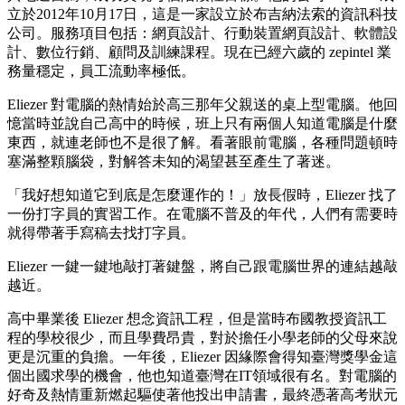
立於2012年10月17日，這是一家設立於布吉納法索的資訊科技
公司。服務項目包括：網頁設計、行動裝置網頁設計、軟體設
計、數位行銷、顧問及訓練課程。現在已經六歲的 zepintel 業
務量穩定，員工流動率極低。
Eliezer 對電腦的熱情始於高三那年父親送的桌上型電腦。他回
憶當時並說自己高中的時候，班上只有兩個人知道電腦是什麼
東西，就連老師也不是很了解。看著眼前電腦，各種問題頓時
塞滿整顆腦袋，對解答未知的渴望甚至產生了著迷。
「我好想知道它到底是怎麼運作的！」放長假時，Eliezer 找了
一份打字員的實習工作。在電腦不普及的年代，人們有需要時
就得帶著手寫稿去找打字員。
Eliezer 一鍵一鍵地敲打著鍵盤，將自己跟電腦世界的連結越敲
越近。
高中畢業後 Eliezer 想念資訊工程，但是當時布國教授資訊工
程的學校很少，而且學費昂貴，對於擔任小學老師的父母來說
更是沉重的負擔。一年後，Eliezer 因緣際會得知臺灣獎學金這
個出國求學的機會，他也知道臺灣在IT領域很有名。對電腦的
好奇及熱情重新燃起驅使著他投出申請書，最終憑著高考狀元