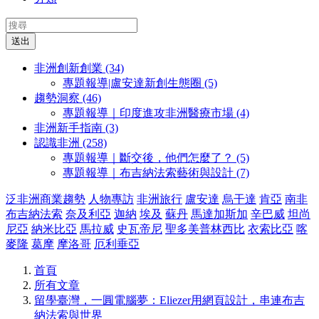
送出
非洲創新創業 (34)
專題報導|盧安達新創生態圈 (5)
趨勢洞察 (46)
專題報導｜印度進攻非洲醫療市場 (4)
非洲新手指南 (3)
認識非洲 (258)
專題報導｜斷交後，他們怎麼了？ (5)
專題報導｜布吉納法索藝術與設計 (7)
泛非洲商業趨勢
人物專訪
非洲旅行
盧安達
烏干達
肯亞
南非
布吉納法索
奈及利亞
迦納
埃及
蘇丹
馬達加斯加
辛巴威
坦尚
尼亞
納米比亞
馬拉威
史瓦帝尼
聖多美普林西比
衣索比亞
喀
麥隆
葛摩
摩洛哥
厄利垂亞
首頁
所有文章
留學臺灣，一圓電腦夢：Eliezer用網頁設計，串連布吉
納法索與世界