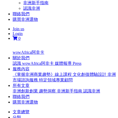
非洲新手指南
認識非洲
聯絡我們
購買非洲選物
Join us
Login
0
wowAfrica阿非卡
關於我們
認識 wowAfrica阿非卡
媒體報導 Press
服務內容
《掌握非洲商業趨勢》線上課程
文化創值體驗設計
非洲
市場諮詢服務
特定領域專業顧問
所有文章
非洲創新創業
趨勢洞察
非洲新手指南
認識非洲
聯絡我們
購買非洲選物
文章總覽
分類