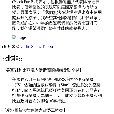
(Yiech Pur Biel)表示，他很難過無法代表國家進行
比賽，但希望他的表現可以讓國家領導人有所改
變。貝爾表示：「我們無法在這場奧運比賽中使用
南蘇丹的旗子，我希望其他國家能幫助我們國家，
因為或許在2020年的奧運我們就能代表南蘇丹而
跑，我們渴望激勵年輕有才能的南蘇丹人。」
(圖片來源：
The Straits Times
)
::北非::
【美軍對利比亞境內伊斯蘭國組織發動空襲】
美國在八月一日開始對利比亞境內的伊斯蘭國
（IS）佔領的區域蘇爾特（Sirte）發動多次的空襲
行動，歐巴馬總統已經授權美國軍方在利比亞進行
打擊伊斯蘭國，為期三十天，此次空襲為美國和利
比亞政府首次的聯合軍事行動。
【摩洛哥新法律保障家政勞工權益】