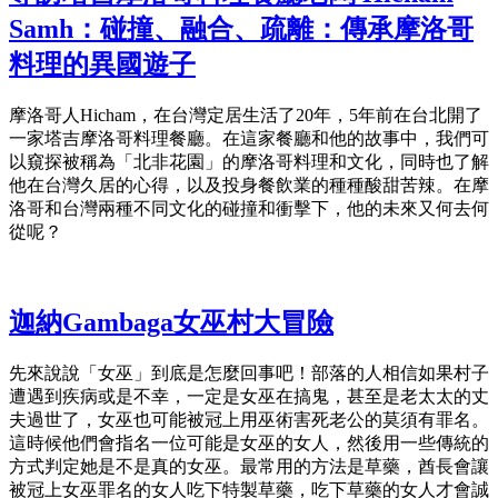
Samh：碰撞、融合、疏離：傳承摩洛哥
料理的異國遊子
摩洛哥人Hicham，在台灣定居生活了20年，5年前在台北開了
一家塔吉摩洛哥料理餐廳。在這家餐廳和他的故事中，我們可
以窺探被稱為「北非花園」的摩洛哥料理和文化，同時也了解
他在台灣久居的心得，以及投身餐飲業的種種酸甜苦辣。在摩
洛哥和台灣兩種不同文化的碰撞和衝擊下，他的未來又何去何
從呢？
迦納Gambaga女巫村大冒險
先來說說「女巫」到底是怎麼回事吧！部落的人相信如果村子
遭遇到疾病或是不幸，一定是女巫在搞鬼，甚至是老太太的丈
夫過世了，女巫也可能被冠上用巫術害死老公的莫須有罪名。
這時候他們會指名一位可能是女巫的女人，然後用一些傳統的
方式判定她是不是真的女巫。最常用的方法是草藥，酋長會讓
被冠上女巫罪名的女人吃下特製草藥，吃下草藥的女人才會誠