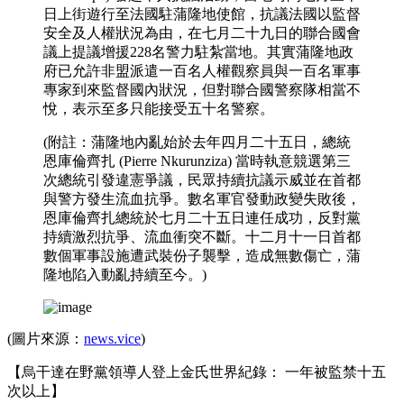
日上街遊行至法國駐蒲隆地使館，抗議法國以監督
安全及人權狀況為由，在七月二十九日的聯合國會
議上提議增援228名警力駐紮當地。其實蒲隆地政
府已允許非盟派遣一百名人權觀察員與一百名軍事
專家到來監督國內狀況，但對聯合國警察隊相當不
悅，表示至多只能接受五十名警察。
(附註：蒲隆地內亂始於去年四月二十五日，總統
恩庫倫齊扎 (Pierre Nkurunziza) 當時執意競選第三
次總統引發違憲爭議，民眾持續抗議示威並在首都
與警方發生流血抗爭。數名軍官發動政變失敗後，
恩庫倫齊扎總統於七月二十五日連任成功，反對黨
持續激烈抗爭、流血衝突不斷。十二月十一日首都
數個軍事設施遭武裝份子襲擊，造成無數傷亡，蒲
隆地陷入動亂持續至今。)
(圖片來源：
news.vice
)
【烏干達在野黨領導人登上金氏世界紀錄： 一年被監禁十五
次以上】