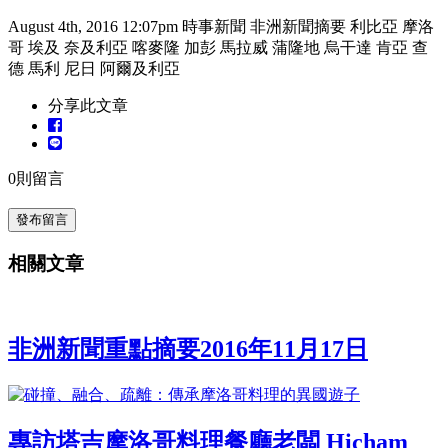
August 4th, 2016 12:07pm
時事新聞
非洲新聞摘要
利比亞
摩洛
哥
埃及
奈及利亞
喀麥隆
加彭
馬拉威
蒲隆地
烏干達
肯亞
查
德
馬利
尼日
阿爾及利亞
分享此文章
0
則留言
發布留言
相關文章
非洲新聞重點摘要2016年11月17日
專訪塔吉摩洛哥料理餐廳老闆 Hicham