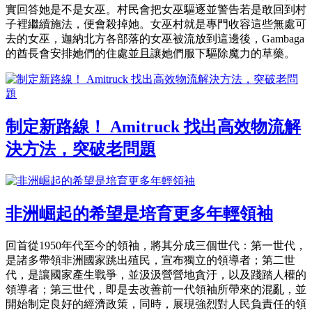
實回答她是不是女巫。村民會把女巫驅逐並警告若是敢回到村
子裡繼續施法，便會殺掉她。女巫村就是專門收容這些無處可
去的女巫，迦納北方各部落的女巫被流放到這邊後，Gambaga
的酋長會安排她們的住處並且讓她們服下驅除魔力的草藥。
制定新路線！ Amitruck 找出高效物流解
決方法，突破老問題
非洲崛起的希望是培育更多年輕領袖
回首從1950年代至今的領袖，將其分成三個世代：第一世代，
是諸多帶領非洲國家跳出殖民，宣布獨立的領導者；第二世
代，是讓國家產生戰爭，並汲汲營營地貪汙，以及踐踏人權的
領導者；第三世代，即是去改善前一代領袖所帶來的混亂，並
開始制定良好的經濟政策，同時，展現強烈對人民負責任的領