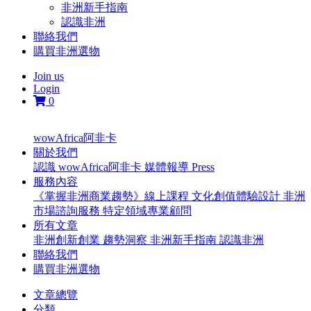
非洲新手指南
認識非洲
聯絡我們
購買非洲選物
Join us
Login
0
wowAfrica阿非卡
關於我們
認識 wowAfrica阿非卡
媒體報導 Press
服務內容
《掌握非洲商業趨勢》線上課程
文化創值體驗設計
非洲
市場諮詢服務
特定領域專業顧問
所有文章
非洲創新創業
趨勢洞察
非洲新手指南
認識非洲
聯絡我們
購買非洲選物
文章總覽
分類