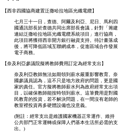
【西非四國協商建置泛撒哈拉地區光纖電纜】
七月三十一日，查德、阿爾及利亞、尼日、馬利四
國通訊部長於查德共同出席部長會議，針對「籌建
連結泛撒哈拉地區光纖電纜系統項目」進行協商，
此項目將獲得西非開方銀行融資支持。待計畫落成
後，將可降低區域互聯網成本，促進區域合作發展
電子商務。
【奈及利亞參議院擬將教師費用訂定為經常支出】
奈及利亞教師無法如期領到薪水嚴重影響教育。奈
國參議員認為，這不只是地方政府的問題，更是國
家的責任。官方擬將教師薪水列為政府經常支出項
目，以確保教師能按時領到薪水。這筆費用是對國
民教育的投資，若不解決問題，在一間沒有老師的
教室裡投資再多硬體設備也沒意義。
(附註：經常支出是維護國家機器正常運作、維持
公共部門正常運轉或保障人們基本生活所必需的支
出。)