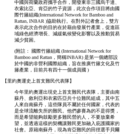
中國與荷蘭政府攜手合作，開發東非三國烏干達、
衣索比亞、肯亞的竹子資源，此次合作項目將由國
際竹籐組織(International Network for Bamboo and
Rattan, INBAR )協助執行。在對外記者會上，雙方
表示此次合作的目的在於藉由發展竹產業，促進區
域綠色經濟增長、減緩氣候變化影響以及推動貿易
減少貧困。
(附註： 國際竹籐組織 (International Network for
Bamboo and Rattan，簡稱INBAR) 是第一個總部設
於中國的非營利國際組織，旨在推廣竹籐文化及竹
籐產業，目前共有四十一個成員國 )
【里約奧運史上首支難民代表隊】
今年里約奧運出現史上首支難民代表隊，主要由南
蘇丹、敘利亞和衣索匹亞共十位難民組成，其中五
人來自南蘇丹，這些隊員不屬於任何國家，代表的
是全球流離失所的難民。他們參賽為的不是得獎，
而是希望能夠鼓勵更多難民營的人，不要放棄希
望，並透過這樣的契機讓難民更加融入庇護國家的
社會。原籍南蘇丹，現為肯亞難民的田徑選手貝爾