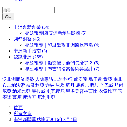
送出
非洲創新創業 (34)
專題報導|盧安達新創生態圈 (5)
趨勢洞察 (46)
專題報導｜印度進攻非洲醫療市場 (4)
非洲新手指南 (3)
認識非洲 (258)
專題報導｜斷交後，他們怎麼了？ (5)
專題報導｜布吉納法索藝術與設計 (7)
泛非洲商業趨勢
人物專訪
非洲旅行
盧安達
烏干達
肯亞
南非
布吉納法索
奈及利亞
迦納
埃及
蘇丹
馬達加斯加
辛巴威
坦尚
尼亞
納米比亞
馬拉威
史瓦帝尼
聖多美普林西比
衣索比亞
喀
麥隆
葛摩
摩洛哥
厄利垂亞
首頁
所有文章
非洲新聞重點摘要2016年8月4日