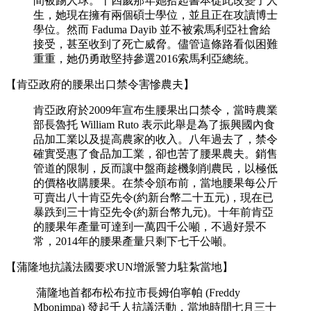
間被踢人球。十四歲那年她拾起書本從此改變了人
生，她現在擁有兩個碩士學位，並且正在攻讀博士
學位。然而 Faduma Dayib 並不被索馬利亞社會給
接受，甚至收到了死亡威脅。儘管這條路看似困難
重重，她仍勇敢堅持參選2016索馬利亞總統。
【肯亞政府的腰果出口禁令害慘農夫】
肯亞政府於2009年宣布生腰果出口禁令，當時農業
部長魯托 William Ruto 表示此舉是為了振興國內食
品加工業以及提高農家的收入。八年過去了，禁令
確實受惠了食品加工業，卻也苦了腰果農夫。銷售
管道的限制，反而讓中盤商趁機剝削農民，以極低
的價格收購腰果。在禁令頒布前，當地腰果每公斤
可賣出八十肯亞先令(約新台幣二十五元)，現在已
暴跌到三十肯亞先令(約新台幣九元)。十年前肯亞
的腰果年產量可達到一萬四千公噸，不過好景不
常，2014年的腰果產量只剩下七千公噸。
【蒲隆地抗議法國要求UN增派警力駐紮當地】
蒲隆地首都布松布拉市長姆伯寧帕 (Freddy
Mbonimpa) 發起千人抗議活動，當地時間七月三十