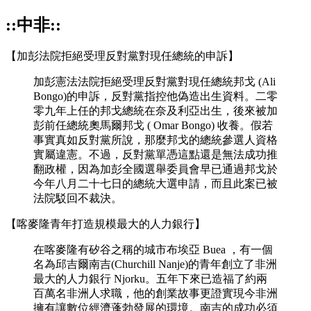
::中非::
【加彭法院拒絕受理反對黨對現任總統的申訴】
加彭憲法法院拒絕受理反對黨對現任總統邦戈 (Ali
Bongo)的申訴，反對黨指控他偽造出生資料。二零
零九年上任的邦戈總統在奈及利亞出生，後來被加
彭前任總統奧馬爾邦戈 ( Omar Bongo) 收養。假若
事實真如反對黨所說，那麼邦戈的總統參選人資格
實屬違憲。不過，反對黨單憑這點還是無法成功推
翻政權，因為加彭全國選舉委員會早已通過邦戈於
今年八月二十七日的總統大選申請，而且此案已被
法院駁回不裁決。
【喀麥隆青年打造規模最大的人力銀行】
在喀麥隆有矽谷之稱的城市布埃亞 Buea ，有一個
名為邱吉爾南吉(Churchill Nanje)的青年創立了非洲
最大的人力銀行 Njorku。五年下來已造福了約兩
百萬名非洲人求職，他的創業故事更證實現今非洲
擁有讓數位經濟蓬勃發展的環境。南吉的成功必須