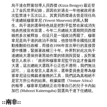
烏干達在野黨領導人貝西傑 (Kizza Besigye) 最近登
上了金氏世界紀錄，原因在於過去一年他被政府多
次監禁達十五次以上。其實貝西傑過去曾是現任烏
干達總統穆塞韋尼 (Yoweri Museveni) 的私人醫
生。烏干達的選舉特色就是把對手監禁在家或消失
地表然後宣布當選，今年二月總統大選期間貝西傑
雖然多次被釋放，但這只是一場政治秀罷了。穆塞
韋尼是烏干達的政治不倒翁，他曾領導全國抵抗運
動推翻前任政權，而後在1996年首次舉行的直接普
選中獲勝，緊握著政權三十年。外界對於此次烏干
達總統大選保持著黑箱作業的猜測與質疑，反對黨
發言人表示：「政府和穆塞韋尼監守自盜才會贏得
大選，這次總統大選既不公正也不透明，我們無法
認可。」這名發言人還表示，選舉委員會是專為穆
塞韋尼這位獨裁者服務的工具，我們認為真相絕不
是官方所公布的結果。根據媒體《Venture Africa》
的報導，穆塞韋尼總統正在培養自己的兒子卡內如
加巴 (Muhoozi Kainerugaba) 競選烏干達下任總統。
::南非::