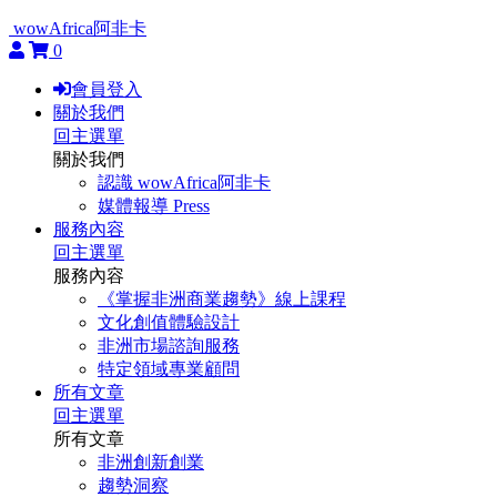
wowAfrica阿非卡
0
會員登入
關於我們
回主選單
關於我們
認識 wowAfrica阿非卡
媒體報導 Press
服務內容
回主選單
服務內容
《掌握非洲商業趨勢》線上課程
文化創值體驗設計
非洲市場諮詢服務
特定領域專業顧問
所有文章
回主選單
所有文章
非洲創新創業
趨勢洞察