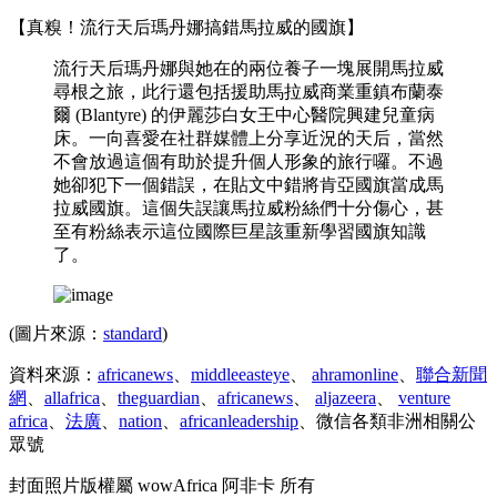
【真糗！流行天后瑪丹娜搞錯馬拉威的國旗】
流行天后瑪丹娜與她在的兩位養子一塊展開馬拉威
尋根之旅，此行還包括援助馬拉威商業重鎮布蘭泰
爾 (Blantyre) 的伊麗莎白女王中心醫院興建兒童病
床。一向喜愛在社群媒體上分享近況的天后，當然
不會放過這個有助於提升個人形象的旅行囉。不過
她卻犯下一個錯誤，在貼文中錯將肯亞國旗當成馬
拉威國旗。這個失誤讓馬拉威粉絲們十分傷心，甚
至有粉絲表示這位國際巨星該重新學習國旗知識
了。
(圖片來源：
standard
)
資料來源：
africanews
、
middleeasteye
、
ahramonline
、
聯合新聞
網
、
allafrica
、
theguardian
、
africanews
、
aljazeera
、
venture
africa
、
法廣
、
nation
、
africanleadership
、微信各類非洲相關公
眾號
封面照片版權屬 wowAfrica 阿非卡 所有