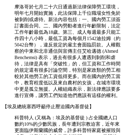
摩洛哥於七月二十六日通過新法律保障勞工環境，
明年七月開始實施，此法保障上千位職場女性免於
被剝削或虐待。新法內容包括：一、國內勞工須簽
訂書面合同。二、國內勞動者進行年齡限制，法定
工作年齡最低為18歲。第三、成人每週最多只能工
作四十八小時，最低工資為每個月1542迪拉姆（約
5042台幣），違反規定的雇主會面臨罰款。人權觀
察的中東和北非通信與宣傳主任艾哈邁德 (Ahmed
Benchemsi) 表示，過去有很多人遭遇到剝削和虐
待，法律是具有「突破性」的，但工資和工作時間
的規定還有很多討論空間，特別是家政類的勞工相
較於其他勞工的工資低得更多。而在國內的勞工當
中，教育程度低以及來自農村的女孩，在城市環境
中更是孤立無援。人權組織表示，新法律應該要多
進行宣傳，讓勞工們知道他們應該有這樣的權利。
【埃及總統塞西呼籲停止壓迫國內基督徒】
科普特人 (又稱為：埃及的基督徒 ) 占全國總人口
數約10%的少數民族，長年遭到宗教迫害，近年來
更面臨伊斯蘭國的威脅，許多科普特家庭被摧毀與