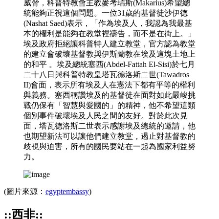
威脅，科普特教會主教麥考瑞斯(Makarius)希望總
統能夠正視這個問題。一位31歲的基督徒沙伊德
(Nashat Saed)表示，「作為埃及人，我認為我最基
本的權利是能夠在教堂裡禱告，而不是在街上。」
埃及政府拒絕讓科普特人建立教堂，官方認為教堂
的建立會破壞基督教與伊斯蘭教在埃及這塊土地上
的和平 。埃及總統塞西(Abdel-Fattah El-Sisi)於七月
二十八日與科普特教皇塔瓦德洛斯二世(Tawadros
II)會面，表示所有埃及人在憲法下都有平等的權利
與義務。塞西稱讚埃及的基督徒在面對如此嚴峻挑
戰仍保有「智慧與愛國的」的精神，他不希望這類
個別事件破壞埃及人民之間的友好。對於此次見
面，塔瓦德洛斯二世表示感謝埃及總統的邀請，他
也期望新法可以讓他們建立教堂，遏止對基督教的
歧視與迫害，所有的國民要站在一起為國家利益努
力。
(圖片來源：
egyptembassy
)
::西非::