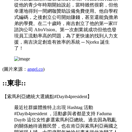
從他的青少年時期開始說起，當時雖然很窮，但他
幸運地得到一間網咖贊助設備免費使用。他自學程
式編碼，之後創立公司開始賺錢，甚至還能負擔弟
弟的學費。在二十歲時，南吉創立了他的第一家IT
諮詢公司 AfroVision。第一次創業就成功但他也發
現員工流動率高的問題，為了更快速的找到人力支
援，南吉決定創造有效率的系統 ─ Njorku 誕生
了！
(圖片來源：
angel.co
)
::東非::
【索馬利亞總統大選嬌點#Dayib4president】
最近社群媒體推特上出現 Hashtag 活動
#Dayib4president ，活動參與者都是支持 Faduma
Dayib 這位女性參選索馬利亞總統。過去因為戰亂
的關係她待過難民營，也在肯亞與索馬利亞兩國之