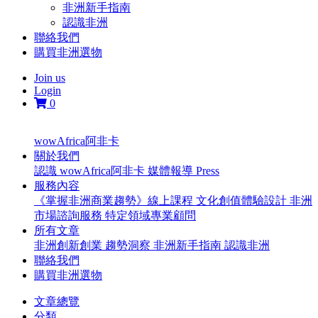
非洲新手指南
認識非洲
聯絡我們
購買非洲選物
Join us
Login
0
wowAfrica阿非卡
關於我們
認識 wowAfrica阿非卡
媒體報導 Press
服務內容
《掌握非洲商業趨勢》線上課程
文化創值體驗設計
非洲
市場諮詢服務
特定領域專業顧問
所有文章
非洲創新創業
趨勢洞察
非洲新手指南
認識非洲
聯絡我們
購買非洲選物
文章總覽
分類