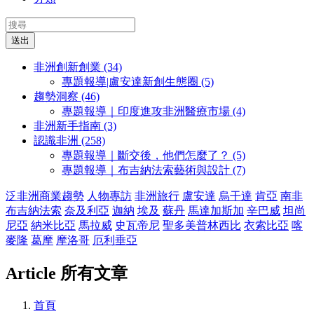
送出
非洲創新創業 (34)
專題報導|盧安達新創生態圈 (5)
趨勢洞察 (46)
專題報導｜印度進攻非洲醫療市場 (4)
非洲新手指南 (3)
認識非洲 (258)
專題報導｜斷交後，他們怎麼了？ (5)
專題報導｜布吉納法索藝術與設計 (7)
泛非洲商業趨勢
人物專訪
非洲旅行
盧安達
烏干達
肯亞
南非
布吉納法索
奈及利亞
迦納
埃及
蘇丹
馬達加斯加
辛巴威
坦尚
尼亞
納米比亞
馬拉威
史瓦帝尼
聖多美普林西比
衣索比亞
喀
麥隆
葛摩
摩洛哥
厄利垂亞
Article
所有文章
首頁