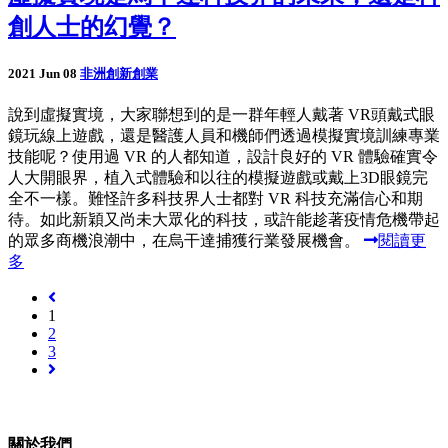
創人士的幻覺？
2021 Jun 08
非洲創新創業
說到虛擬實境，大家聯想到的是一群年輕人戴著 VR頭戴式眼
鏡玩線上遊戲，還是醫護人員和機師們透過模擬實境訓練專業
技能呢？使用過 VR 的人都知道，設計良好的 VR 體驗確實令
人大開眼界，植入式體驗和以往的模擬遊戲或戴上3D眼鏡完
全不一樣。難怪許多科技界人士都對 VR 科技充滿信心和期
待。如此新穎又尚未大眾化的科技，或許能趁著疫情危機帶起
的眾多商機浪潮中，在烏干達捕獲行業發展機會。
閱讀更
多
1
2
3
關於我們