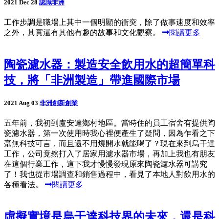
2021 Dec 28
認識非洲
工作步調是職場上其中一個明顯的衝突，除了做事速度和效率
之外，其實還有其他有趣的故事和文化觀察。
閱讀更多
陶瓷濾水器：製造安全飲用水的超簡單科
技，將「非洲製造」帶進國際市場
2021 Aug 03
非洲創新創業
五年前，我初到盧安達鄉村地區。當時住的員工宿舍有提供陶
瓷濾水器，第一次使用時我心裡便產生了疑問，因為乍看之下
毫無科技可言，而且還不用燒開水就能喝了？現在來到烏干達
工作，公司竟然打入了居家用濾水器市場，再加上我也有朋友
在這個行業工作，這下我才慢慢發現原來陶瓷濾水器可講究
了！我也從市場調查和銷售過程中，看見了本地人對飲用水的
各種看法。
閱讀更多
虛擬實境是烏干達科技界的未來，還是科