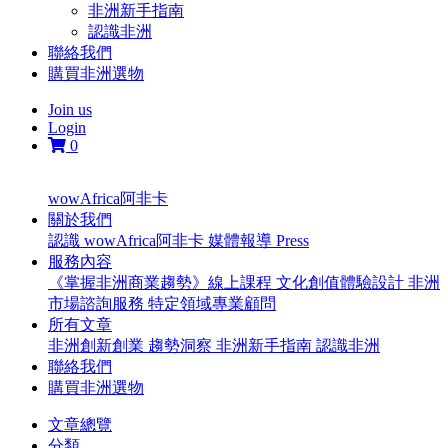
非洲新手指南
認識非洲
聯絡我們
購買非洲選物
Join us
Login
0
wowAfrica阿非卡
關於我們
認識 wowAfrica阿非卡
媒體報導 Press
服務內容
《掌握非洲商業趨勢》線上課程
文化創值體驗設計
非洲
市場諮詢服務
特定領域專業顧問
所有文章
非洲創新創業
趨勢洞察
非洲新手指南
認識非洲
聯絡我們
購買非洲選物
文章總覽
分類