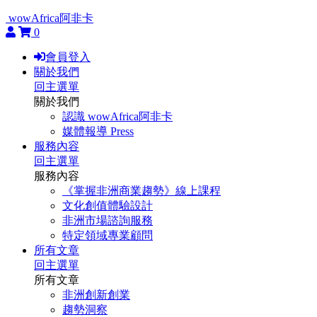
wowAfrica阿非卡
0
會員登入
關於我們
回主選單
關於我們
認識 wowAfrica阿非卡
媒體報導 Press
服務內容
回主選單
服務內容
《掌握非洲商業趨勢》線上課程
文化創值體驗設計
非洲市場諮詢服務
特定領域專業顧問
所有文章
回主選單
所有文章
非洲創新創業
趨勢洞察