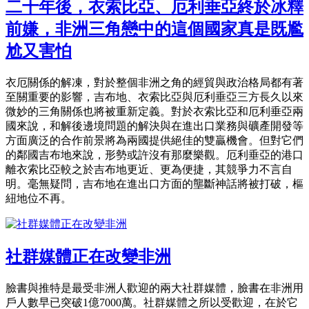
二十年後，衣索比亞、厄利垂亞終於冰釋
前嫌，非洲三角戀中的這個國家真是既尷
尬又害怕
衣厄關係的解凍，對於整個非洲之角的經貿與政治格局都有著
至關重要的影響，吉布地、衣索比亞與厄利垂亞三方長久以來
微妙的三角關係也將被重新定義。對於衣索比亞和厄利垂亞兩
國來說，和解後邊境問題的解決與在進出口業務與礦產開發等
方面廣泛的合作前景將為兩國提供絕佳的雙贏機會。但對它們
的鄰國吉布地來說，形勢或許沒有那麼樂觀。厄利垂亞的港口
離衣索比亞較之於吉布地更近、更為便捷，其競爭力不言自
明。毫無疑問，吉布地​​在進出口方面的壟斷神話將被打破，樞
紐地位不再。
社群媒體正在改變非洲
臉書與推特是最受非洲人歡迎的兩大社群媒體，臉書在非洲用
戶人數早已突破1億7000萬。社群媒體之所以受歡迎，在於它