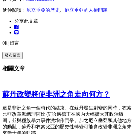
延伸閱讀：
厄立垂亞的歷史
、
厄立垂亞的人權問題
分享此文章
0
則留言
發布留言
相關文章
蘇丹政變將使非洲之角走向何方？
這是非洲之角一個時代的結束。在蘇丹發生劇變的同時，衣索
比亞改革派總理阿比·艾哈邁德正在國內大幅擴大其政治版
圖，並與種族暴力事件激增作鬥爭。加之厄立垂亞和其他地方
的動亂，蘇丹和衣索比亞的歷史性轉變可能會改變非洲之角未
來幾十年的軌跡。