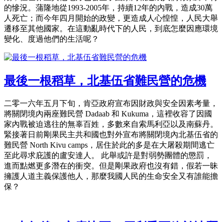
的慘況。蒲隆地從1993-2005年，持續12年的內戰，造成30萬
人死亡；而今年四月開始的政變，更造成人心惶惶，人民大舉
遷移至其他國家。在這動亂時代下的人民，到底怎麼因應環境
變化、度過他們的生活呢？
最後一根稻草，北基伍省難民營的危機
二零一六年五月下旬，肯亞政府宣布因財政與安全因素考量，
將關閉境內兩座難民營 Dadaab 和 Kukuma，這裡收容了因國
家內戰被迫逃往的無辜百姓，多數來自索馬利亞以及南蘇丹。
緊接著日前剛果民主共和國也對外宣布將關閉境內北基伍省的
難民營 North Kivu camps，居住於此的多是在大屠殺期間逃亡
至此尋求庇護的盧安達人。 此舉或許是對弱勢團體的懲罰，
進而點燃更多潛在的衝突。但是剛果政府也沒有錯，假若一昧
擁護人道主義保護他人，那麼我國人民的生命安全又有誰能擔
保？