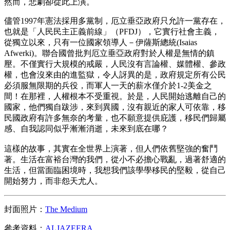
然而，悲劇卻從此上演。
儘管1997年憲法採用多黨制，厄立垂亞政府只允許一黨存在，
也就是「人民民主正義前線」（PFDJ），它實行社會主義，
從獨立以來，只有一位國家領導人－伊薩斯總統(Isaias
Afwerki)。聯合國曾批判厄立垂亞政府對於人權是無情的鎮
壓。不僅實行大規模的戒嚴，人民沒有言論權、媒體權、參政
權，也會沒來由的進監獄，令人訝異的是，政府規定所有公民
必須服無限期的兵役，而軍人一天的薪水僅介於1-2美金之
間！在那裡，人權根本不受重視。於是，人民開始逃離自己的
國家，他們獨自跋涉，來到異國，沒有親近的家人可依靠，移
民國政府有許多無奈的考量，也不願意提供庇護，移民們歸屬
感、自我認同似乎漸漸消逝，未來到底在哪？
這樣的故事，其實在全世界上演著，但人們依舊堅強的奮鬥
著。生活在富裕台灣的我們，從小不必擔心戰亂，過著舒適的
生活，但當面臨困境時，我想我們該學學移民的堅毅，從自己
開始努力，而非怨天尤人。
封面照片：
The Medium
參考資料：
ALJAZEERA