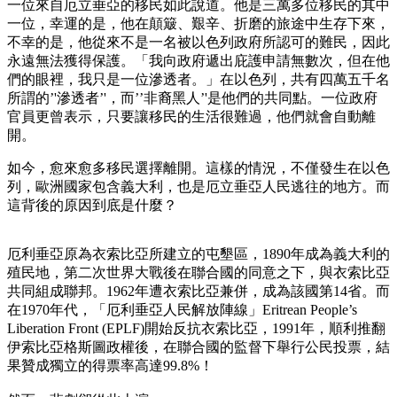
一位來自厄立垂亞的移民如此說道。他是三萬多位移民的其中
一位，幸運的是，他在顛簸、艱辛、折磨的旅途中生存下來，
不幸的是，他從來不是一名被以色列政府所認可的難民，因此
永遠無法獲得保護。「我向政府遞出庇護申請無數次，但在他
們的眼裡，我只是一位滲透者。」在以色列，共有四萬五千名
所謂的’'滲透者’'，而’’非裔黑人’'是他們的共同點。一位政府
官員更曾表示，只要讓移民的生活很難過，他們就會自動離
開。
如今，愈來愈多移民選擇離開。這樣的情況，不僅發生在以色
列，歐洲國家包含義大利，也是厄立垂亞人民逃往的地方。而
這背後的原因到底是什麼？
厄利垂亞原為衣索比亞所建立的屯墾區，1890年成為義大利的
殖民地，第二次世界大戰後在聯合國的同意之下，與衣索比亞
共同組成聯邦。1962年遭衣索比亞兼併，成為該國第14省。而
在1970年代，「厄利垂亞人民解放陣線」Eritrean People’s
Liberation Front (EPLF)開始反抗衣索比亞，1991年，順利推翻
伊索比亞格斯圖政權後，在聯合國的監督下舉行公民投票，結
果贊成獨立的得票率高達99.8%！