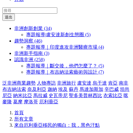
送出
非洲創新創業 (34)
專題報導|盧安達新創生態圈 (5)
趨勢洞察 (46)
專題報導｜印度進攻非洲醫療市場 (4)
非洲新手指南 (3)
認識非洲 (258)
專題報導｜斷交後，他們怎麼了？ (5)
專題報導｜布吉納法索藝術與設計 (7)
泛非洲商業趨勢
人物專訪
非洲旅行
盧安達
烏干達
肯亞
南非
布吉納法索
奈及利亞
迦納
埃及
蘇丹
馬達加斯加
辛巴威
坦尚
尼亞
納米比亞
馬拉威
史瓦帝尼
聖多美普林西比
衣索比亞
喀
麥隆
葛摩
摩洛哥
厄利垂亞
首頁
所有文章
來自厄利垂亞移民的獨白：我，黑色汙點