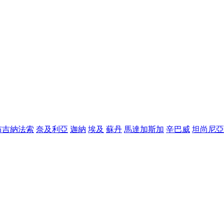
布吉納法索
奈及利亞
迦納
埃及
蘇丹
馬達加斯加
辛巴威
坦尚尼亞