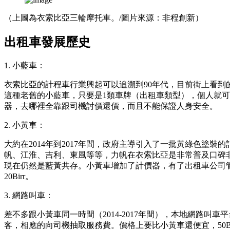
（上圖為衣索比亞三輪摩托車。/圖片來源：非程創新）
出租車發展歷史
1. 小藍車：
衣索比亞的計程車行業興起可以追溯到90年代，目前街上看到的
這種老舊的小藍車，只要是1類車牌（出租車類型），個人就
器，去哪裡全靠跟司機討價還價，而且不能保證人身安全。
2. 小黃車：
大約在2014年到2017年間，政府主導引入了一批黃綠色
帆、江淮、吉利、東風等等，力帆在衣索比亞是非常普及口碑
現在仍然是藍黃共存。小黃車增加了計價器，有了出租車公司管理，
20Birr。
3. 網路叫車：
差不多跟小黃車同一時間（2014-2017年間），本地網路叫車平
客，相應的向司機抽取服務費。價格上要比小黃車還便宜，50Birr 