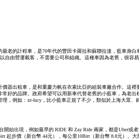
最老的計程車，是70年代的豐田卡羅拉和蘇聯拉達，藍車身白車頂
可以自由營運載客，不需要公司和組織。這種車因為老舊，很容
塗裝的計價器出租車，是和重慶力帆在衣索比亞的組裝車廠合作。這
非常好的品牌。政府希望可以用新車代替老舊的小藍車，為老出
例如：ze-lucy，比小藍車正規了不少，類似於上海大眾、錦江
台開始出現，例如最早的 RIDE 和 Zay Ride 兩家，都是U
起步價（新台幣 44元），每公里10Birr（新台幣 8.8元）。