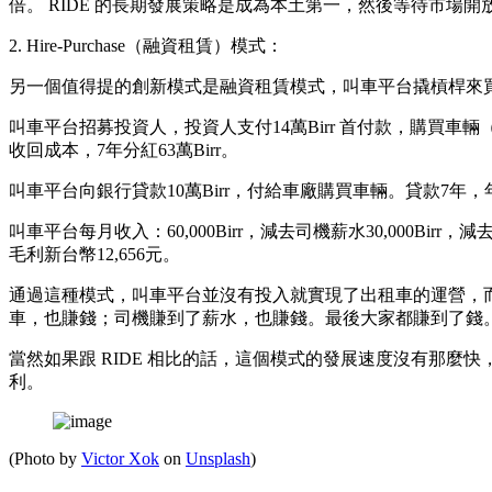
倍。 RIDE 的長期發展策略是成為本土第一，然後等待市場開放後
2. Hire-Purchase（融資租賃）模式：
另一個值得提的創新模式是融資租賃模式，叫車平台撬槓桿來買車。這裡以
叫車平台招募投資人，投資人支付14萬Birr 首付款，購買車輛（
收回成本，7年分紅63萬Birr。
叫車平台向銀行貸款10萬Birr，付給車廠購買車輛。貸款7年，年利
叫車平台每月收入：60,000Birr，減去司機薪水30,000Birr，減去油費
毛利新台幣12,656元。
通過這種模式，叫車平台並沒有投入就實現了出租車的運營，而
車，也賺錢；司機賺到了薪水，也賺錢。最後大家都賺到了錢
當然如果跟 RIDE 相比的話，這個模式的發展速度沒有那麼快，
利。
(Photo by
Victor Xok
on
Unsplash
)