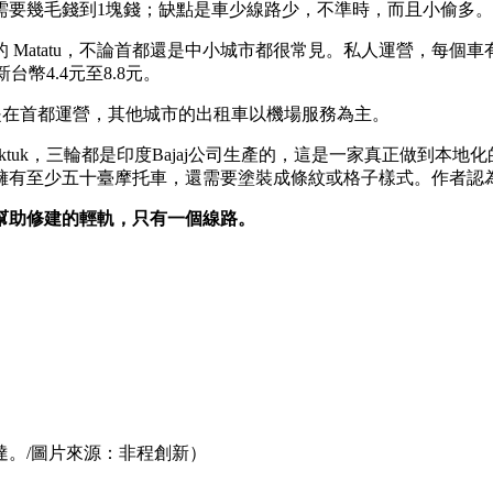
只需要幾毛錢到1塊錢；缺點是車少線路少，不準時，而且小偷多
肯亞的 Matatu，不論首都還是中小城市都很常見。私人運營，每
台幣4.4元至8.8元。
，最主要就是在首都運營，其他城市的出租車以機場服務為主。
的 tuktuk，三輪都是印度Bajaj公司生產的，這是一家真正做
擁有至少五十臺摩托車，還需要塗裝成條紋或格子樣式。作者認
幫助修建的輕軌，只有一個線路。
達。/圖片來源：非程創新）