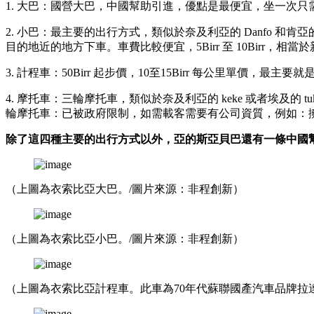
1. 大巴：國營大巴，中國幫助引進，優點是最便宜，坐一次
2. 小巴：最主要的出行方式，類似於奈及利亞的 Danfo 和
目的地近的地方下車。車費比較便宜，5Birr 至 10Birr，相當於新
3. 計程車：50Birr 起步價，10至15Birr 每公里單價
4. 摩托車：三輪摩托車，類似於奈及利亞的 keke 或者埃及
輪摩托車：已被政府限制，如需載客需要有公司資質，例如：
除了這四種主要的出行方式以外，亞的斯亞貝巴還有一條中國
（上圖為衣索比亞大巴。/圖片來源：非程創新）
（上圖為衣索比亞小巴。/圖片來源：非程創新）
（上圖為衣索比亞計程車。此車為70年代蘇聯國產汽車品牌拉