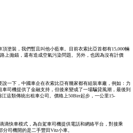
塗裝，我們暫且叫他小藍車。目前衣索比亞首都有15,000輛
易路上拋錨，還有造成空氣污染問題。另外，也因為沒有計價
裡要說一下，中國車企在衣索比亞有幾家都有組裝車廠，例如：力
租車司機提供了金融支持，但後來變成了一場騙貸風潮，最後到
這類傳統出租車公司。價格上50Birr起步，一公里15-
ber或者滴滴快車模式，為自駕車司機提供電話和網絡平台，對接乘
大部分司機開的是二手豐田Vitz小車。