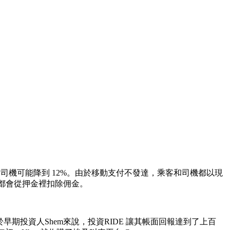
秀的司機可能降到 12%。由於移動支付不發達，乘客和司機都以現
E 都會從押金裡扣除佣金。
早期投資人Shem來說，投資RIDE 讓其帳面回報達到了上百