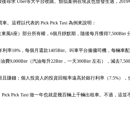
尋求 Uber等大平台收購。類似案例在埃及也曾發生過，2019年初，
代表的 Pick Pick Taxi 為例來說明：
東風6座）部分所有權，6個月靜默期，隨後每月獲得7,500Birr
率18%，每個月還款1405Birr。叫車平台僱傭司機，每輛車配備
9,000Birr（汽油每升22Birr，一天300Birr 左右），減去7,500
且賺錢；個人投資人的投資回報率遠高於銀行利率（7.5%）
。
Pick Pick Taxi 做一年也就是幾百輛上千輛出租車。不