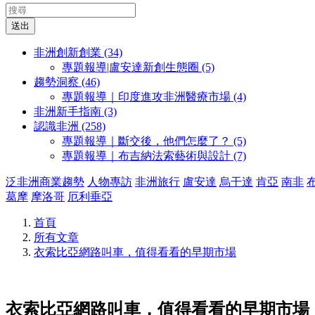
送出
非洲創新創業 (34)
專題報導|盧安達新創生態圈 (5)
趨勢洞察 (46)
專題報導｜印度進攻非洲醫療市場 (4)
非洲新手指南 (3)
認識非洲 (258)
專題報導｜斷交後，他們怎麼了？ (5)
專題報導｜布吉納法索藝術與設計 (7)
泛非洲商業趨勢
人物專訪
非洲旅行
盧安達
烏干達
肯亞
南非
葛摩
摩洛哥
厄利垂亞
首頁
所有文章
衣索比亞網路叫車，值得看看的早期市場
衣索比亞網路叫車，值得看看的早期市場