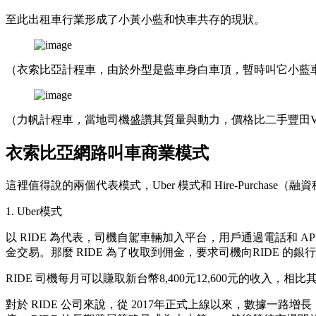
至此出租車行業形成了小黃小藍和快車共存的現狀。
（衣索比亞計程車，由於外型是藍車身白車頂，暫時叫它小藍車
（力帆計程車，當地司機盛讚其質量與動力，價格比二手豐田Vi
衣索比亞網路叫車商業模式
這裡值得說的兩個代表模式，Uber 模式和 Hire-Purchase（
1. Uber模式
以 RIDE 為代表，司機自駕車輛加入平台，用戶通過電話和 
金交易。那麼 RIDE 為了收取到佣金，要求司機向RIDE 的銀行
RIDE 司機每月可以賺取新台幣8,400元12,600元的收入
對於 RIDE 公司來說，從 2017年正式上線以來，數據一路