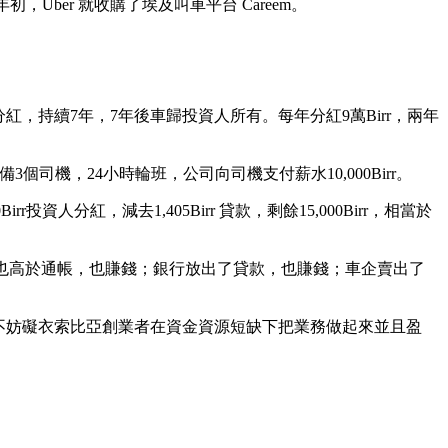
Uber 就收購了埃及叫車平台 Careem。
 分紅，持續7年，7年後車歸投資人所有。每年分紅9萬Birr，兩年
3個司機，24小時輪班，公司向司機支付薪水10,000Birr。
Birr投資人分紅，減去1,405Birr 貸款，剩餘15,000Birr，相當於
，也高於通帳，也賺錢；銀行放出了貸款，也賺錢；車企賣出了
過，這並不妨礙衣索比亞創業者在資金資源短缺下把業務做起來並且盈