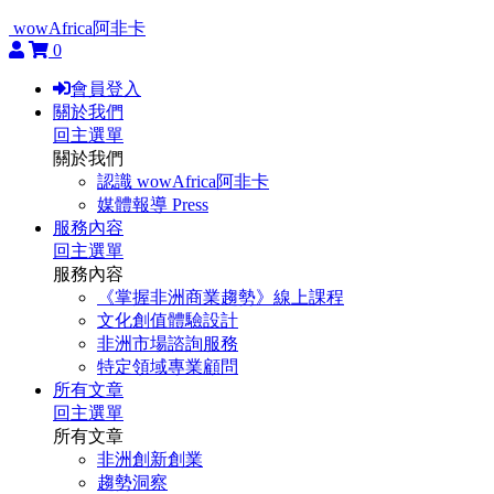
wowAfrica阿非卡
0
會員登入
關於我們
回主選單
關於我們
認識 wowAfrica阿非卡
媒體報導 Press
服務內容
回主選單
服務內容
《掌握非洲商業趨勢》線上課程
文化創值體驗設計
非洲市場諮詢服務
特定領域專業顧問
所有文章
回主選單
所有文章
非洲創新創業
趨勢洞察