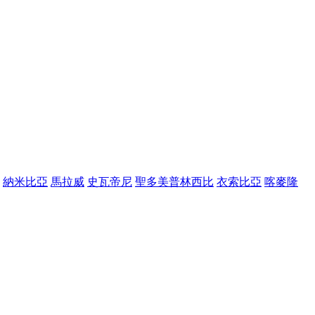
納米比亞
馬拉威
史瓦帝尼
聖多美普林西比
衣索比亞
喀麥隆