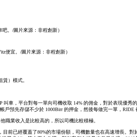
吧。/圖片來源：非程創新）
tz便宜。/圖片來源：非程創新）
融資租賃）模式。
APP 叫車，平台對每一單向司機收取 14% 的佣金，對於表現優
帳戶預先存儲不少於 1000Birr 的押金，然後每做完一單，RID
，相比其他職業收入是比較高的，所以司機比較積極。
增長，目前已經覆蓋了80%的市場份額，司機數量也在高速增長。對於