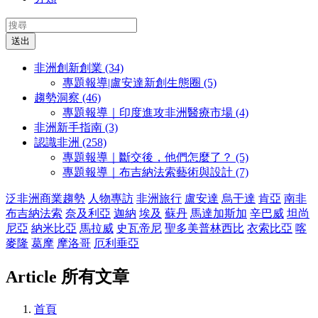
送出
非洲創新創業 (34)
專題報導|盧安達新創生態圈 (5)
趨勢洞察 (46)
專題報導｜印度進攻非洲醫療市場 (4)
非洲新手指南 (3)
認識非洲 (258)
專題報導｜斷交後，他們怎麼了？ (5)
專題報導｜布吉納法索藝術與設計 (7)
泛非洲商業趨勢
人物專訪
非洲旅行
盧安達
烏干達
肯亞
南非
布吉納法索
奈及利亞
迦納
埃及
蘇丹
馬達加斯加
辛巴威
坦尚
尼亞
納米比亞
馬拉威
史瓦帝尼
聖多美普林西比
衣索比亞
喀
麥隆
葛摩
摩洛哥
厄利垂亞
Article
所有文章
首頁