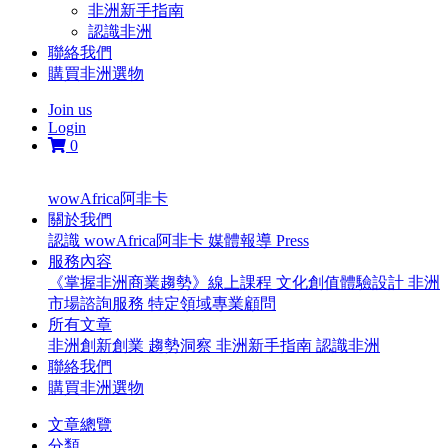
非洲新手指南
認識非洲
聯絡我們
購買非洲選物
Join us
Login
0
wowAfrica阿非卡
關於我們
認識 wowAfrica阿非卡
媒體報導 Press
服務內容
《掌握非洲商業趨勢》線上課程
文化創值體驗設計
非洲
市場諮詢服務
特定領域專業顧問
所有文章
非洲創新創業
趨勢洞察
非洲新手指南
認識非洲
聯絡我們
購買非洲選物
文章總覽
分類