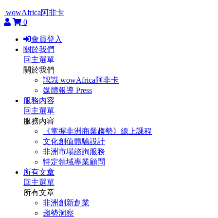
wowAfrica阿非卡
0
會員登入
關於我們
回主選單
關於我們
認識 wowAfrica阿非卡
媒體報導 Press
服務內容
回主選單
服務內容
《掌握非洲商業趨勢》線上課程
文化創值體驗設計
非洲市場諮詢服務
特定領域專業顧問
所有文章
回主選單
所有文章
非洲創新創業
趨勢洞察