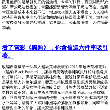
歡迎他們的是早就見底的儲油槽。今年9月1日，肯亞財政部於
頒布新的燃油稅措施，肯亞能源監管會調整了燃油價格。然而
肯亞生活成本本來就不低，增加稅收讓人苦不堪言，人人期待
當時正在參加中非合作論壇的總統趕快回國出手干預。燃料稅
生效後引發公眾強烈抗議，協會罷工、公車票漲價、人們搶著
加油。
看了電影《黑豹》，你會被這六件事吸引
著。
改編自漫威第一個黑人超級英雄漫畫的 2018 年超級英雄電影
《黑豹 Black Panther》，讓非裔美籍或非洲演員終於能擔綱演
出打擊犯罪、保衛家園的英雄角色，擺脫好萊塢電影裡黑人總
是演出壞人的萬年設定，觀眾也得以透過電影認識另類超級英
雄的可能，以及女性作為超級英雄，其智力與攻擊力都不遜於
男性超級英雄。電影主角所在地瓦干達王國 Wakanda 是虛構
的，它沒有受到歐洲殖民的侵襲，瓦干達擁有的高水準的科技
水平等等，翻轉了大眾對非洲等於落後的刻板印象，同時重新
建構對非洲的印象，讓大家覺得非洲很酷！