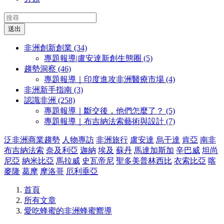
送出
非洲創新創業 (34)
專題報導|盧安達新創生態圈 (5)
趨勢洞察 (46)
專題報導｜印度進攻非洲醫療市場 (4)
非洲新手指南 (3)
認識非洲 (258)
專題報導｜斷交後，他們怎麼了？ (5)
專題報導｜布吉納法索藝術與設計 (7)
泛非洲商業趨勢
人物專訪
非洲旅行
盧安達
烏干達
肯亞
南非
布吉納法索
奈及利亞
迦納
埃及
蘇丹
馬達加斯加
辛巴威
坦尚
尼亞
納米比亞
馬拉威
史瓦帝尼
聖多美普林西比
衣索比亞
喀
麥隆
葛摩
摩洛哥
厄利垂亞
首頁
所有文章
愛吃蜂蜜的非洲蜂蜜嚮導