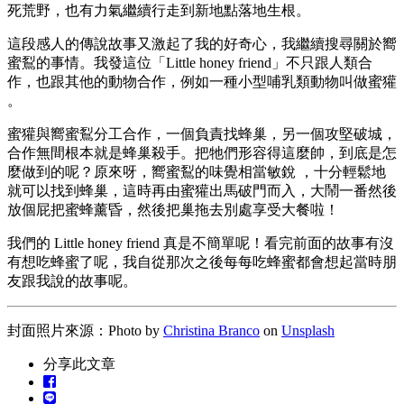
死荒野，也有力氣繼續行走到新地點落地生根。
這段感人的傳說故事又激起了我的好奇心，我繼續搜尋關於嚮
蜜鴷的事情。我發這位「Little honey friend」不只跟人類合
作，也跟其他的動物合作，例如一種小型哺乳類動物叫做蜜獾
。
蜜獾與嚮蜜鴷分工合作，一個負責找蜂巢，另一個攻堅破城，
合作無間根本就是蜂巢殺手。把牠們形容得這麼帥，到底是怎
麼做到的呢？原來呀，嚮蜜鴷的味覺相當敏銳 ，十分輕鬆地
就可以找到蜂巢，這時再由蜜獾出馬破門而入，大鬧一番然後
放個屁把蜜蜂薰昏，然後把巢拖去別處享受大餐啦！
我們的 Little honey friend 真是不簡單呢！看完前面的故事有沒
有想吃蜂蜜了呢，我自從那次之後每每吃蜂蜜都會想起當時朋
友跟我說的故事呢。
封面照片來源：Photo by
Christina Branco
on
Unsplash
分享此文章