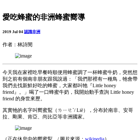
愛吃蜂蜜的非洲蜂蜜嚮導
2019 Jul 04
認識非洲
作者：林詩閔
今天我在家裡吃早餐時順便用蜂蜜調了一杯蜂蜜牛奶，突然想
到之前有個南非朋友跟我說過：「我們那裡有一種鳥，牠會帶
我們去找新鮮好吃的蜂蜜，大家都叫牠『Little honey
friend』。」喝了一口蜂蜜牛奶，我開始動手查詢 Little honey
friend 的身世來歷。
其實牠的名字叫嚮蜜鴷（ㄌㄧㄝˋ/ Liè），分布於南非、安哥
拉、剛果、肯亞、尚比亞等非洲國家。
（正在休息中的嚮蜜鴷。/ 圖片來源：
wikipedia
）