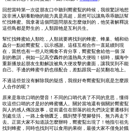
回想當時第一次從朋友口中聽到嚮蜜鴷的時候，我很驚訝地想
說非洲人馴養動物的能力真是高超，居然可以讓鳥乖乖聽話幫
忙找蜂蜜。我拿著這個問題問朋友怎麼做到的，他笑著解釋說
這些鳥都是野生的，人類跟牠是互利共生。
幫忙找蜂蜜給人類吃，人類就要將找到的蜂蜜、蜂巢、蛹和幼
蟲分一點給嚮蜜鴷，以示感謝。這樣互相合作一直延續到現
在，當然也有一些人吃獨食不肯分享，嚮蜜鴷會給他一個 深
刻的教訓，例如一記高空轟炸的溫熱鳥大便啦！頓時，腦海中
重新播放起朋友生動解說被鳥大便攻擊的畫面，讓我笑到不能
自己。手邊的蜂蜜牛奶也很配合，差點跟我一起笑翻在地上。
不過這些並沒有解除我的疑惑，我很好奇嚮蜜鴷到底是怎麼跟
人合作的呢？
原來是靠吹口哨的聲音！不同的口哨代表了不同的意思，懂得
吹這些口哨的才是好的蜂蜜獵人。關於當地還有個關於嚮蜜鴷
與人的感人傳說故事，從前還住在部落的祖先們決定要遷移到
別處生活，一路上食物匱乏，餓到雙手雙腳發抖、無力再走下
去。正當大家不知道該怎麼辦時，嚮蜜鴷出現了！牠指引祖先
找到蜂蜜，同時也找到可以食用的果樹，最後大家不僅免於餓