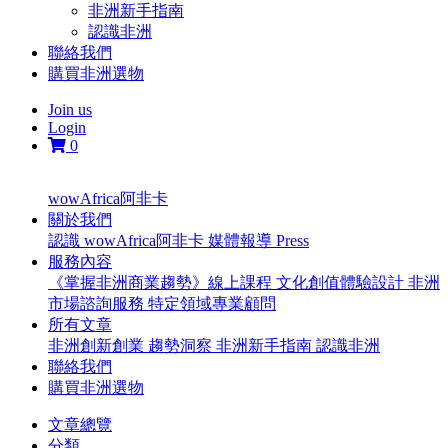
非洲新手指南
認識非洲
聯絡我們
購買非洲選物
Join us
Login
0
wowAfrica阿非卡
關於我們
認識 wowAfrica阿非卡
媒體報導 Press
服務內容
《掌握非洲商業趨勢》線上課程
文化創值體驗設計
非洲
市場諮詢服務
特定領域專業顧問
所有文章
非洲創新創業
趨勢洞察
非洲新手指南
認識非洲
聯絡我們
購買非洲選物
文章總覽
分類