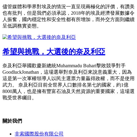
儘管媒體和學界對埃及的情況一直呈現兩極化的評價，有讚美
也有批判，但是我們必須承認，2018年的埃及經濟發展數據令
人振奮，國內穩定性和安全性都有所增加，而外交方面則繼續
呈低調務實姿態。
希望與挑戰，大選後的奈及利亞
奈及利亞舉國歡慶新總統Muhammadu Buhari擊敗競爭對手
GoodluckJonathan，這場選舉對奈及利亞來說意義重大，因為
這是第一次軍權領導人以民主選票力量贏得政權，而不是使用
武力。 奈及利亞目前全世界人口數排名第七的國家，約1億
8000萬人，也是擁有豐富石油及天然資源的重要國家，這場選
戰受世界矚目。
關於我們
非索國際股份有限公司