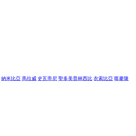
納米比亞
馬拉威
史瓦帝尼
聖多美普林西比
衣索比亞
喀麥隆