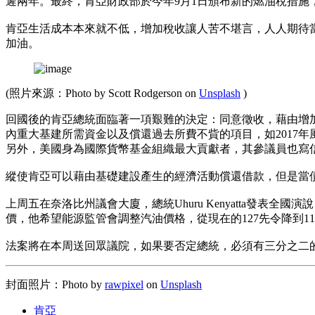
遲兩年。最終，肯亞財政部於今年9月1日頒布新的燃油稅措施
肯亞生活成本本來就不低，增加稅收讓人苦不堪言，人人期待
加油。
(照片來源：Photo by Scott Rodgerson on
Unsplash
)
回國後的肯亞總統面臨著一項艱難的決定：同意徵收，藉由增
內重大基建所需資金以及償還過去所費不貲的項目，如2017
另外，美國身為國際貨幣基金組織最大貢獻者，其參議員也寫
縱使肯亞可以藉由基礎建設產生的經濟活動償還借款，但是當
上周五在奈洛比州議會大廈，總統Uhuru Kenyatta發表全
價，他希望能源監管會調整汽油價格，從現在的127先令降到118
法案將在本周送回眾議院，如果要否定總統，必須有三分之二
封面照片：Photo by
rawpixel
on
Unsplash
肯亞