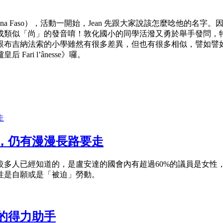
kina Faso），活動一開始，Jean 先跟大家說該怎麼唸他
唸成類似「尚」的發音唷！敦化國小的同學活潑又勇於舉手發問，特別
跟布吉納法索的小學雖然有很多差異，但也有很多相似，譬如譬
ri l’ânesse》囉。
，仍有漫漫長路要走
較多人已經知道的，是盧安達的國會內有超過60%的議員是女性
性是自願或是「被迫」勞動。
的得力助手