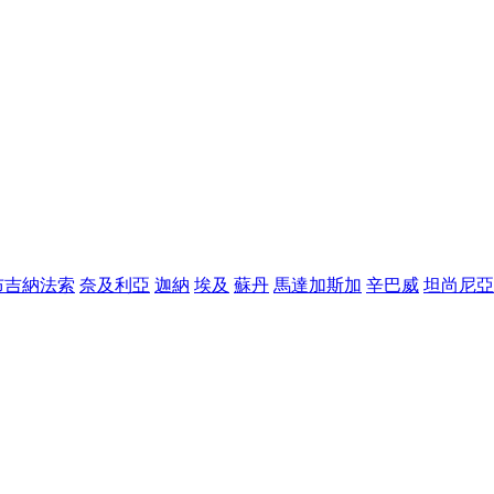
布吉納法索
奈及利亞
迦納
埃及
蘇丹
馬達加斯加
辛巴威
坦尚尼亞