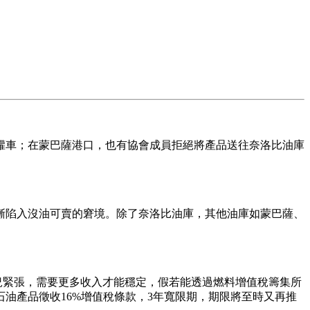
罐車；在蒙巴薩港口，也有協會成員拒絕將產品送往奈洛比油庫
漸陷入沒油可賣的窘境。除了奈洛比油庫，其他油庫如蒙巴薩、
況緊張，需要更多收入才能穩定，假若能透過燃料增值稅籌集所
石油產品徵收16%增值稅條款，3年寬限期，期限將至時又再推