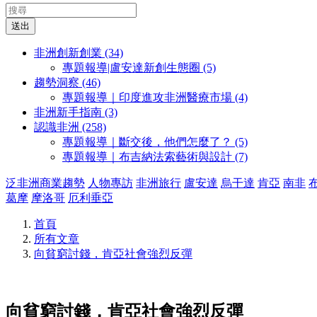
送出
非洲創新創業 (34)
專題報導|盧安達新創生態圈 (5)
趨勢洞察 (46)
專題報導｜印度進攻非洲醫療市場 (4)
非洲新手指南 (3)
認識非洲 (258)
專題報導｜斷交後，他們怎麼了？ (5)
專題報導｜布吉納法索藝術與設計 (7)
泛非洲商業趨勢
人物專訪
非洲旅行
盧安達
烏干達
肯亞
南非
葛摩
摩洛哥
厄利垂亞
首頁
所有文章
向貧窮討錢，肯亞社會強烈反彈
向貧窮討錢，肯亞社會強烈反彈