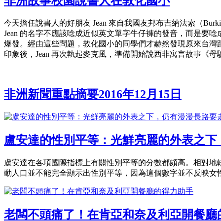
非洲故事校園說書人在敦化國小
今天擔任說書人的好朋友 Jean 來自我國友邦布吉納法索（Bur
Jean 的名字不應該唸成近似英文單字牛仔褲的發音，而是要
爆發。經由這些問題，敦化國小的同學們才赫然發現原來台灣
印象後，Jean 再次執起麥克風，準備開始說西非寓言故事《母驢皇后 Fa
非洲新聞重點摘要2016年12月15日
盧安達的性別平等：光鮮亮麗的外表之下
盧安達在各項國際指標上有關性別平等的分數都頗高。相對地
動人口並不能完全顯示出性別平等，因為這個數字並不反映女
老闆不頭痛了！在肯亞和奈及利亞開餐廳