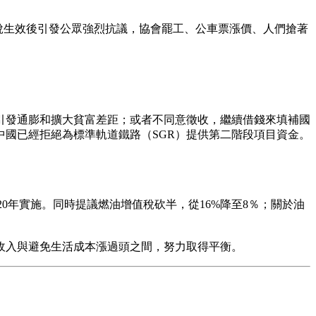
稅生效後引發公眾強烈抗議，協會罷工、公車票漲價、人們搶著
引發通膨和擴大貧富差距；或者不同意徵收，繼續借錢來填補國
中國已經拒絕為標準軌道鐵路（SGR）提供第二階段項目資金。
2020年實施。同時提議燃油增值稅砍半，從16%降至8％；關於油
收入與避免生活成本漲過頭之間，努力取得平衡。