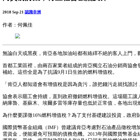
2018 Sep 21
認識非洲
作者：何佩佳
無論白天或黑夜，肯亞各地加油站都有絡繹不絕的客人上門，
首都工業區裡，由兩百家業者組成的肯亞獨立石油分銷商協會
補給。這些全是為了抗議9月1日生效的燃料增值稅。
「肯亞人都知道會有增值稅是因為貪污，誰把錢污走就找誰討，別
協會表示罷工會持續，直到政府撤銷燃料增值稅。這場罷工讓
納庫魯、基蘇木、埃爾多雷等庫存量也低於正常值，各地出現
為什麼要課徵16%燃料增值稅？為了支付基礎建設投資，政府
國際貨幣基金組織（IMF）曾建議肯亞考慮對石油產品徵稅
需資金，便能避免可預期的債務危機。2013年與國際貨幣基