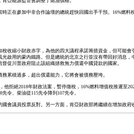
，肯亞能源監管會調整了燃油價格。
當時正在參加中非合作論壇的總統趕快回國出手干預。16%燃料
加稅收縮小財政赤字，為他的四大議程承諾籌措資金，但可能會
年風光啟用的蒙內鐵路。但是總統的北京之行並沒有帶回好消息，
信督促川普政府阻止該組織拯救無力償還中國貸款的國家。
債務累積過多，超出償還能力，它將會被債務壓垮。
國演說，他拒絕2018年財政法案，暫停徵稅，16%燃料增值稅推遲至
先令、柴油從115先令降到107先令。
的國會議員投票反對。另一方面，肯亞財政部將繼續在增加政府