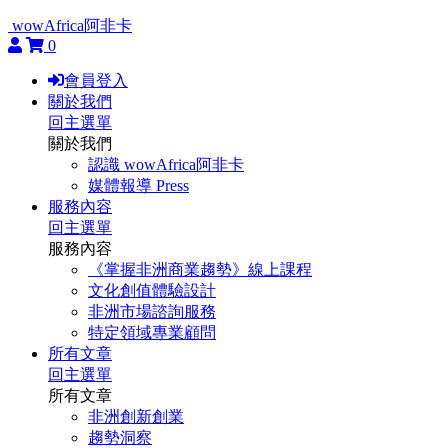
wowAfrica阿非卡
0
會員登入
關於我們
回主選單
關於我們
認識 wowAfrica阿非卡
媒體報導 Press
服務內容
回主選單
服務內容
《掌握非洲商業趨勢》線上課程
文化創值體驗設計
非洲市場諮詢服務
特定領域專業顧問
所有文章
回主選單
所有文章
非洲創新創業
趨勢洞察