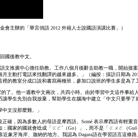
基金會主辦的「華言俏語 2012 外籍人士說國語演講比賽」）
—回國後教中文。
語文推廣中心擔任助教。工作八個月後辭去助教一職，開始接案做隨行
主動打電話來找翻譯的越來越多。」（編按：採訪日期為 2018年
這裡的教室分成口說和書寫兩種班，參加口說班的學生多是為了
別家的了。他一週教中文兩次，共四小時。由於學習中文這件事給人
巧讓學生先別自我放棄，幫助學生在腦海中建立「中文只要學了
學中文沒那麼難。」
正確，因為多數人的母語是摩西語。Somé 表示摩西語有輕重
國家的國就會唸成「ㄍㄛˊ（Go）」，而不是「ㄍㄨㄛ（Guó
部靠近象牙海岸、迦納的地方。我認為 Dagara語在學習語言