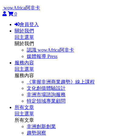
wowAfrica阿非卡
0
會員登入
關於我們
回主選單
關於我們
認識 wowAfrica阿非卡
媒體報導 Press
服務內容
回主選單
服務內容
《掌握非洲商業趨勢》線上課程
文化創值體驗設計
非洲市場諮詢服務
特定領域專業顧問
所有文章
回主選單
所有文章
非洲創新創業
趨勢洞察