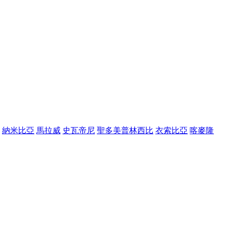
納米比亞
馬拉威
史瓦帝尼
聖多美普林西比
衣索比亞
喀麥隆