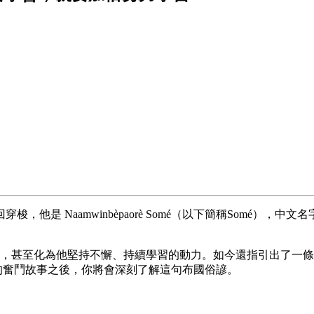
他是 Naamwinbèpaorè Somé（以下簡稱Somé）
遞增，甚至化為他堅持不懈、持續學習的動力。如今還指引出了一
 的奮鬥故事之後，你將會深刻了解這句布國俗諺。