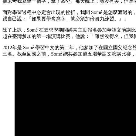
期末考我寫錯一個字，拿了99分。那天晚上，我沒有哭，但是
面對學習過程中必定會出現的挫折，我問 Somé 是怎麼渡
跟自己說：『如果要學會寫字，就必須加倍努力練習。』」
除了上課，Somé 在臺求學期間經常主動報名參加華語文演
起在臺灣參加的第一場演講比賽，他說：「雖然沒得名，但我
2012年是 Somé 學習中文的第二年，他參加了在國立國
三名。截至回國之前，Somé 總共參加過五場華語文演講比賽