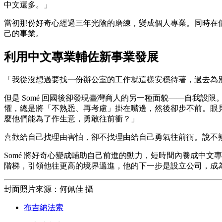
中文還多。」
當初那份好奇心經過三年光陰的磨練，變成個人專業。同時在個
己的事業。
利用中文專業輔佐新事業發展
「我從沒想過要找一份辦公室的工作就這樣安穩待著，過去為
但是 Somé 回國後卻發現臺灣商人的另一種面貌——自我
懼，總是將「不熟悉、再考慮」掛在嘴邊，然後卻步不前。眼
麼他們能為了作生意，勇敢往前衝？」
喜歡給自己找理由害怕，卻不找理由給自己勇氣往前衝。說不熟
Somé 將好奇心變成輔助自己前進的動力，短時間內養成中
階梯，引領他往更高的境界邁進，他的下一步是設立公司，成
封面照片來源：何佩佳 攝
布吉納法索