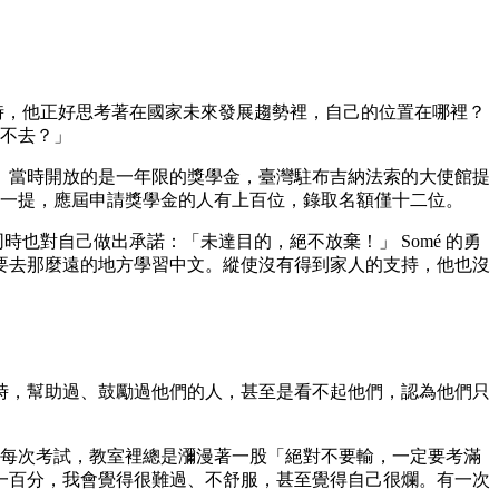
當時，他正好思考著在國家未來發展趨勢裡，自己的位置在哪裡？
麼不去？」
。當時開放的是一年限的獎學金，臺灣駐布吉納法索的大使館提
外一提，應屆申請獎學金的人有上百位，錄取名額僅十二位。
也對自己做出承諾：「未達目的，絕不放棄！」 Somé 的勇
要去那麼遠的地方學習中文。縱使沒有得到家人的支持，他也沒
中文時，幫助過、鼓勵過他們的人，甚至是看不起他們，認為他們只
道每次考試，教室裡總是瀰漫著一股「絕對不要輸，一定要考滿
一百分，我會覺得很難過、不舒服，甚至覺得自己很爛。有一次