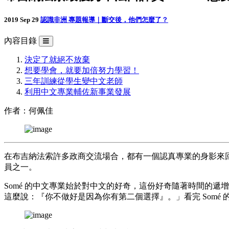
2019 Sep 29
認識非洲
專題報導｜斷交後，他們怎麼了？
內容目錄
決定了就絕不放棄
想要學會，就要加倍努力學習！
三年訓練從學生變中文老師
利用中文專業輔佐新事業發展
作者：何佩佳
在布吉納法索許多政商交流場合，都有一個認真專業的身影來回穿梭，
員之一。
Somé 的中文專業始於對中文的好奇，這份好奇隨著時間的
這麼說：『你不做好是因為你有第二個選擇』。」看完 Somé