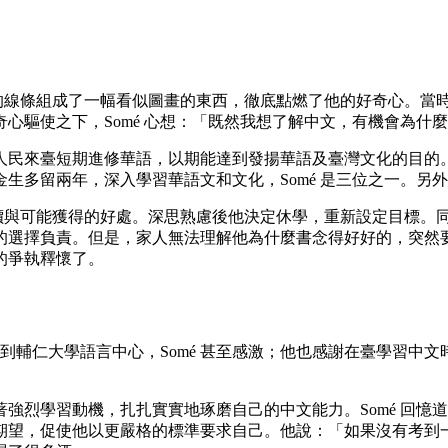
）
曲曲的線條組成了一幅看似圖畫的東西，徹底點燃了他的好奇心。
奇心驅使之下，Somé 心想：「既然我想了解中文，有機會為什
人民來臺短期進修華語，以期能達到發揚華語及臺灣文化的目的
生多留兩年，深入學習華語文和文化，Somé 是三位之一。另
價與可能獲得的好處。深思熟慮後他決定休學，重新設定目標。同時
的選擇負責。但是，家人無法理解他為什麼書念得好好的，突然
的爭執釋懷了。
文。提到輔仁大學語言中心，Somé 甚至感激；他也感謝在臺學習
強烈學習動機，扎扎實實地琢磨自己的中文能力。Somé 回憶
期望，促使他以更嚴格的標準要求自己。他說：「如果沒有考到