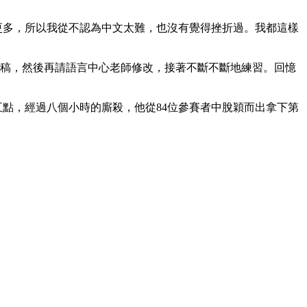
習更多，所以我從不認為中文太難，也沒有覺得挫折過。我都這樣
寫稿，然後再請語言中心老師修改，接著不斷不斷地練習。回憶
」
午五點，經過八個小時的廝殺，他從84位參賽者中脫穎而出拿下第