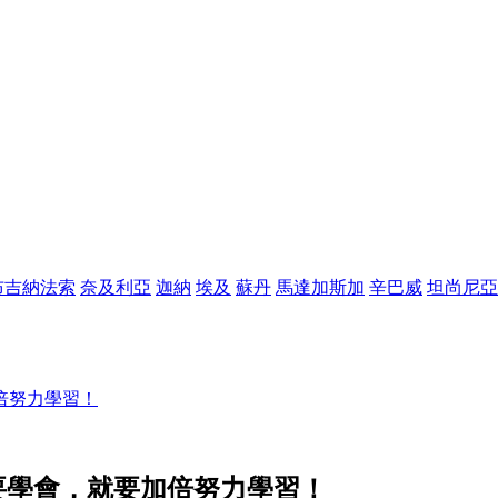
布吉納法索
奈及利亞
迦納
埃及
蘇丹
馬達加斯加
辛巴威
坦尚尼亞
倍努力學習！
想要學會，就要加倍努力學習！