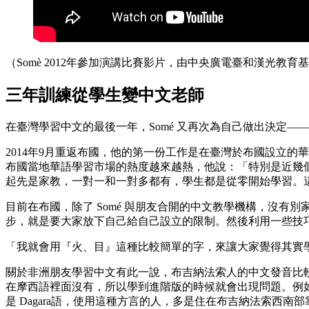
（Somè 2012年參加演講比賽影片，由中央廣電臺和漢光教育
三年訓練從學生變中文老師
在臺灣學習中文的最後一年，Somé 又再次為自己做出決定—
2014年9月重返布國，他的第一份工作是在臺灣於布國設立的華
布國當地華語學習市場的熱度越來越熱，他說：「特別是近幾個月
起先是家教，一對一和一對多都有，學生都是從零開始學習。
目前在布國，除了 Somé 與朋友合開的中文教學機構，沒有
步，就是要大家放下自己給自己設立的限制。然後利用一些技
「我就會用『火、目』這種比較簡單的字，來讓大家覺得其實
關於非洲朋友學習中文有此一說，布吉納法索人的中文發音比較
在摩西語裡面沒有，所以學到進階版的時候就會出現問題。例如：
是 Dagara語，使用這種方言的人，多是住在布吉納法索西南