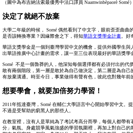
（圖中為布吉納法索最優秀中法口譯員 Naamwinbèpaorè Somé
決定了就絕不放棄
大學二年級的時候， Somé 偶然看到了中文字，眼前歪歪
是否該轉換專業？因緣際會之下，得知
華語文獎學金計畫
。好
華語文獎學金是一個到臺灣學習中文的機會，提供外國學生與
出華語推廣中心計畫的需求，讓一至三位表現最好的華語獎學金
Somé 不是一個魯莽的人，他深知每個選擇都有必須付出的代
敢有兩個階段，第一層是敢於為自己做決定，第二層是為自己
有放棄溝通。時至今日，事業做得有聲有色，彼此也對幾年前
想要學會，就要加倍努力學習！
2011年抵達臺灣，Somé 在輔仁大學語言中心開始學習中
不過是受幫助的窮黑人的那些人。
在教室裡，沒有人是單純為了考試考高分而學，每個人都帶有著
分」氣氛。身處競爭風氣強盛的學習氛圍裡，再加上對自己的