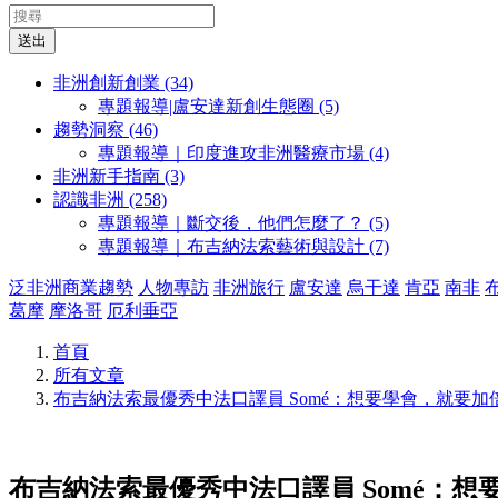
送出
非洲創新創業 (34)
專題報導|盧安達新創生態圈 (5)
趨勢洞察 (46)
專題報導｜印度進攻非洲醫療市場 (4)
非洲新手指南 (3)
認識非洲 (258)
專題報導｜斷交後，他們怎麼了？ (5)
專題報導｜布吉納法索藝術與設計 (7)
泛非洲商業趨勢
人物專訪
非洲旅行
盧安達
烏干達
肯亞
南非
葛摩
摩洛哥
厄利垂亞
首頁
所有文章
布吉納法索最優秀中法口譯員 Somé：想要學會，就要加
布吉納法索最優秀中法口譯員 Somé：