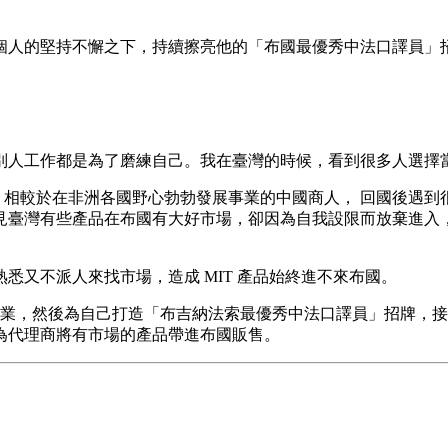
人的堅持不懈之下，持續擦亮他的「布國最優秀中法口譯員」招牌
別人工作都是為了磨練自己。我在臺灣的時候，看到很多人選擇
設限。相較於在非洲各國野心勃勃發展事業的中國商人， 回國後遇
見臺灣有些產品在布國有大好市場，卻因為自我設限而放棄進入
悉又不派人來找市場，造成 MIT 產品始終進不來布國。
文專業，然後為自己打造「布吉納法索最優秀中法口譯員」招牌，
為代理商將有市場的產品帶進布國販售。