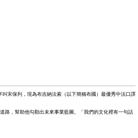
，中文名字叫宋保列，現為布吉納法索（以下簡稱布國）最優秀中法口譯
條道路，幫助他勾勒出未來事業藍圖。「我們的文化裡有一句話